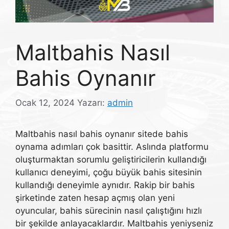
Maltbahis Nasıl
Bahis Oynanır
Ocak 12, 2024
Yazarı:
admin
Maltbahis nasıl bahis oynanır sitede bahis
oynama adımları çok basittir. Aslında platformu
oluşturmaktan sorumlu geliştiricilerin kullandığı
kullanıcı deneyimi, çoğu büyük bahis sitesinin
kullandığı deneyimle aynıdır. Rakip bir bahis
şirketinde zaten hesap açmış olan yeni
oyuncular, bahis sürecinin nasıl çalıştığını hızlı
bir şekilde anlayacaklardır. Maltbahis yeniyseniz