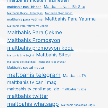
maltbahis müşteri hizmetleri
Maltbahis Nasıl Bir Site
maltbahis nasil bir site
Maltbahis Oyuncu Avantajları
Maltbahis Oyun Türleri
Maltbahis Para Yatırma
maltbahis para yatirma
Maltbahis Para Yatırma Ve Çekme
Maltbahis Para Çekme
Maltbahis Promosyon
maltbahis promosyon kodu
Maltbahis Sitesi
Maltbahis Site Seçimi
maltbahis slot makinesi
maltbahis slot oyunları
Maltbahis sosyal medya
maltbahis telegram
Maltbahis TV
maltbahis tv canli maç
maltbahis tv canli maç izle
maltbahis tv izle
maltbahis twitter
maltbahis whatsapp
Maltbahis Yasaklama Bilgisi