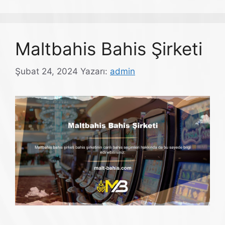
Maltbahis Bahis Şirketi
Şubat 24, 2024
Yazarı:
admin