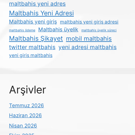
maltbahis yeni adres
Maltbahis Yeni Adresi
Maltbahis yeni giriş
maltbahis yeni giriş adresi
Maltbahis üyelik
maltbahis ödeme
maltbahis üyelik süreci
Maltbahis Şikayet
mobil maltbahis
twitter maltbahis
yeni adresi maltbahis
yeni giris maltbahis
Arşivler
Temmuz 2026
Haziran 2026
Nisan 2026