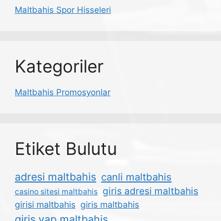
Maltbahis Spor Hisseleri
Kategoriler
Maltbahis Promosyonlar
Etiket Bulutu
adresi maltbahis
canli maltbahis
giris adresi maltbahis
casino sitesi maltbahis
girisi maltbahis
giris maltbahis
giris yap maltbahis