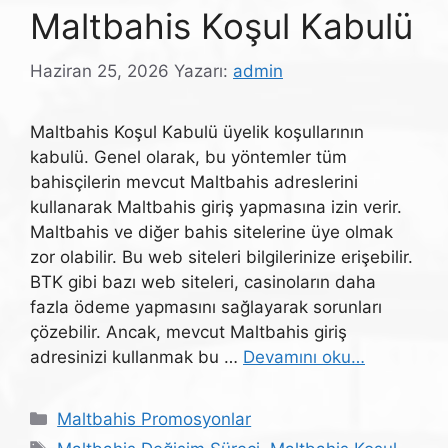
Maltbahis Koşul Kabulü
Haziran 25, 2026
Yazarı:
admin
Maltbahis Koşul Kabulü üyelik koşullarının
kabulü. Genel olarak, bu yöntemler tüm
bahisçilerin mevcut Maltbahis adreslerini
kullanarak Maltbahis giriş yapmasına izin verir.
Maltbahis ve diğer bahis sitelerine üye olmak
zor olabilir. Bu web siteleri bilgilerinize erişebilir.
BTK gibi bazı web siteleri, casinoların daha
fazla ödeme yapmasını sağlayarak sorunları
çözebilir. Ancak, mevcut Maltbahis giriş
adresinizi kullanmak bu …
Devamını oku…
Kategoriler
Maltbahis Promosyonlar
Etiketler