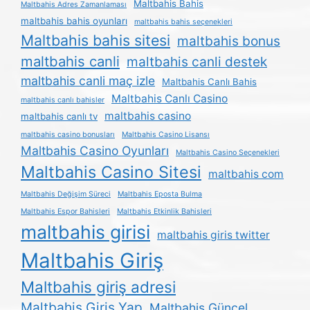
Maltbahis Bahis
Maltbahis Adres Zamanlaması
maltbahis bahis oyunları
maltbahis bahis seçenekleri
Maltbahis bahis sitesi
maltbahis bonus
maltbahis canli
maltbahis canli destek
maltbahis canli maç izle
Maltbahis Canlı Bahis
Maltbahis Canlı Casino
maltbahis canlı bahisler
maltbahis casino
maltbahis canlı tv
maltbahis casino bonusları
Maltbahis Casino Lisansı
Maltbahis Casino Oyunları
Maltbahis Casino Seçenekleri
Maltbahis Casino Sitesi
maltbahis com
Maltbahis Değişim Süreci
Maltbahis Eposta Bulma
Maltbahis Espor Bahisleri
Maltbahis Etkinlik Bahisleri
maltbahis girisi
maltbahis giris twitter
Maltbahis Giriş
Maltbahis giriş adresi
Maltbahis Giriş Yap
Maltbahis Güncel