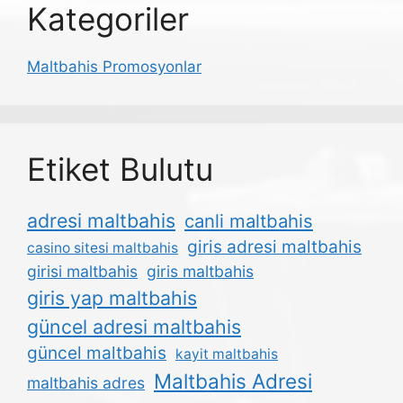
Kategoriler
Maltbahis Promosyonlar
Etiket Bulutu
adresi maltbahis
canli maltbahis
giris adresi maltbahis
casino sitesi maltbahis
girisi maltbahis
giris maltbahis
giris yap maltbahis
güncel adresi maltbahis
güncel maltbahis
kayit maltbahis
Maltbahis Adresi
maltbahis adres