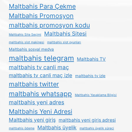
Maltbahis Para Çekme
Maltbahis Promosyon
maltbahis promosyon kodu
Maltbahis Sitesi
Maltbahis Site Seçimi
maltbahis slot makinesi
maltbahis slot oyunları
Maltbahis sosyal medya
maltbahis telegram
Maltbahis TV
maltbahis tv canli maç
maltbahis tv canli maç izle
maltbahis tv izle
maltbahis twitter
maltbahis whatsapp
Maltbahis Yasaklama Bilgisi
maltbahis yeni adres
Maltbahis Yeni Adresi
Maltbahis yeni giriş
maltbahis yeni giriş adresi
Maltbahis üyelik
maltbahis ödeme
maltbahis üyelik süreci