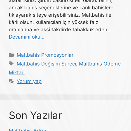
alabilirsiniz. Şirket casino sitesi olarak bilinir,
ancak bahis seçeneklerine ve canlı bahislere
tıklayarak siteye erişebilirsiniz. Maltbahis ile
kârlı olsun, kullanıcıları için yüksek faiz
oranlarına ve aksi takdirde tahakkuk eden …
Devamını oku…
Kategoriler
Maltbahis Promosyonlar
Etiketler
Maltbahis Değişim Süreci
,
Maltbahis Ödeme
Miktarı
Yorum yap
Son Yazılar
Maltbahis Adresi