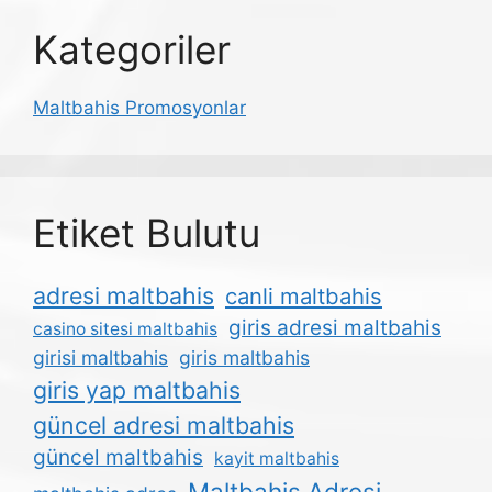
Kategoriler
Maltbahis Promosyonlar
Etiket Bulutu
adresi maltbahis
canli maltbahis
giris adresi maltbahis
casino sitesi maltbahis
girisi maltbahis
giris maltbahis
giris yap maltbahis
güncel adresi maltbahis
güncel maltbahis
kayit maltbahis
Maltbahis Adresi