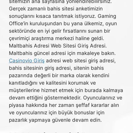
sitemizin ana sayfasına yönlendirebilirsiniz.
Gerçek zamanlı bahis sitesi anketimizin
sonuçlarını kısaca tanıtmak istiyoruz. Gaming
Office’in kuruluşundan bu yana ülkemiz, oyun
sektöründe en iyi gelir fırsatlarını sunan bir
çevrimiçi araştırma merkezi haline geldi.
Maltbahis Adresi Web Sitesi Giriş Adresi.
Maltbahis güncel adresi için makaleye bakın.
Casinovio Giriş
adresi web sitesi giriş adresi,
bahis sitesinin giriş adresi, sitenin bahis
pazarında değerli bir marka olarak kendini
kanıtladığını ve kalitesini korumak ve
müşterilerine hizmet etmek için burada kalmaya
devam ettiğini göstermektedir. Oyuncularınız ve
piyasa hakkında her zaman şeffaf kararlar alın
ve oyuncularınız için büyük bonuslar için
pazarlık yapmaya güvenle devam edin.