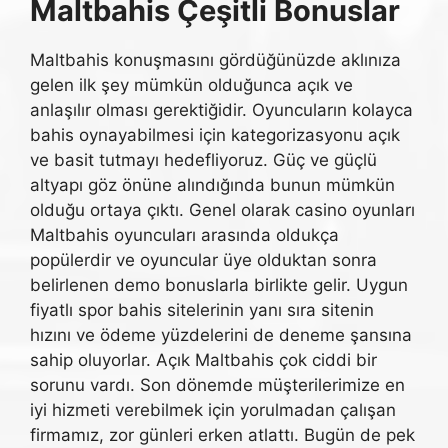
Maltbahis Çeşitli Bonuslar
Maltbahis konuşmasını gördüğünüzde aklınıza
gelen ilk şey mümkün olduğunca açık ve
anlaşılır olması gerektiğidir. Oyuncuların kolayca
bahis oynayabilmesi için kategorizasyonu açık
ve basit tutmayı hedefliyoruz. Güç ve güçlü
altyapı göz önüne alındığında bunun mümkün
olduğu ortaya çıktı. Genel olarak casino oyunları
Maltbahis oyuncuları arasında oldukça
popülerdir ve oyuncular üye olduktan sonra
belirlenen demo bonuslarla birlikte gelir. Uygun
fiyatlı spor bahis sitelerinin yanı sıra sitenin
hızını ve ödeme yüzdelerini de deneme şansına
sahip oluyorlar. Açık Maltbahis çok ciddi bir
sorunu vardı. Son dönemde müşterilerimize en
iyi hizmeti verebilmek için yorulmadan çalışan
firmamız, zor günleri erken atlattı. Bugün de pek