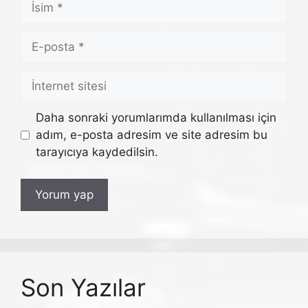
E-
posta
İnternet
sitesi
Daha sonraki yorumlarımda kullanılması için
adım, e-posta adresim ve site adresim bu
tarayıcıya kaydedilsin.
Son Yazılar