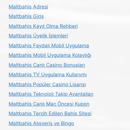
Maltbahis Adresi
Maltbahis Giriş
Maltbahis Kayıt Olma Rehberi
Maltbahis Üyelik İşlemleri
Maltbahis Faydalı Mobil Uygulama
Maltbahis Mobil Uygulama Kolaylığı
Maltbahis Canlı Casino Bonusları
Maltbahis TV Uygulama Kullanımı
Maltbahis Popüler Casino Lisansı
Maltbahis Teknoloji Takip Avantajları
Maltbahis Canlı Maç Öncesi Kupon
Maltbahis Tercih Edilen Bahis Sitesi
Maltbahis Alışveriş ve Bingo