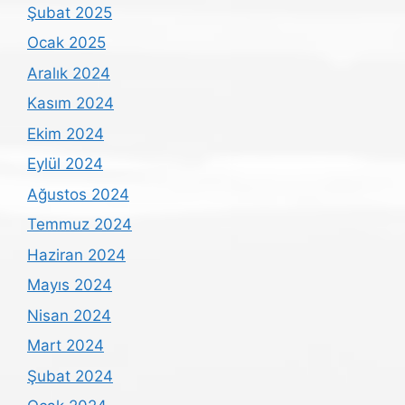
Şubat 2025
Ocak 2025
Aralık 2024
Kasım 2024
Ekim 2024
Eylül 2024
Ağustos 2024
Temmuz 2024
Haziran 2024
Mayıs 2024
Nisan 2024
Mart 2024
Şubat 2024