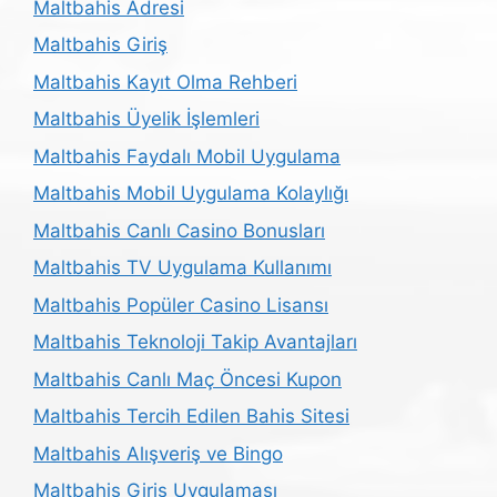
Maltbahis Adresi
Maltbahis Giriş
Maltbahis Kayıt Olma Rehberi
Maltbahis Üyelik İşlemleri
Maltbahis Faydalı Mobil Uygulama
Maltbahis Mobil Uygulama Kolaylığı
Maltbahis Canlı Casino Bonusları
Maltbahis TV Uygulama Kullanımı
Maltbahis Popüler Casino Lisansı
Maltbahis Teknoloji Takip Avantajları
Maltbahis Canlı Maç Öncesi Kupon
Maltbahis Tercih Edilen Bahis Sitesi
Maltbahis Alışveriş ve Bingo
Maltbahis Giriş Uygulaması