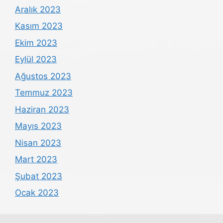
Aralık 2023
Kasım 2023
Ekim 2023
Eylül 2023
Ağustos 2023
Temmuz 2023
Haziran 2023
Mayıs 2023
Nisan 2023
Mart 2023
Şubat 2023
Ocak 2023