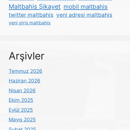
Maltbahis Şikayet
mobil maltbahis
twitter maltbahis
yeni adresi maltbahis
yeni giris maltbahis
Arşivler
Temmuz 2026
Haziran 2026
Nisan 2026
Ekim 2025
Eylül 2025
Mayıs 2025
Şubat 2025