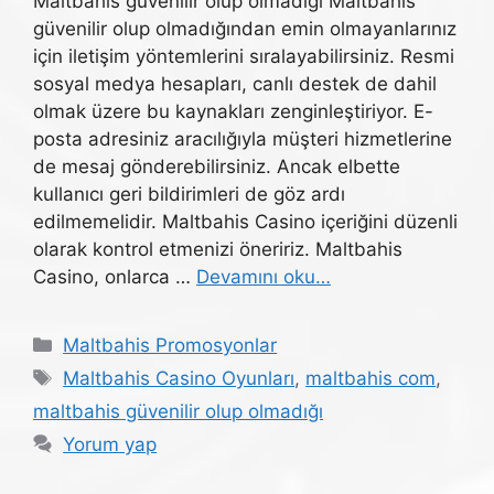
Maltbahis güvenilir olup olmadığı Maltbahis
güvenilir olup olmadığından emin olmayanlarınız
için iletişim yöntemlerini sıralayabilirsiniz. Resmi
sosyal medya hesapları, canlı destek de dahil
olmak üzere bu kaynakları zenginleştiriyor. E-
posta adresiniz aracılığıyla müşteri hizmetlerine
de mesaj gönderebilirsiniz. Ancak elbette
kullanıcı geri bildirimleri de göz ardı
edilmemelidir. Maltbahis Casino içeriğini düzenli
olarak kontrol etmenizi öneririz. Maltbahis
Casino, onlarca …
Devamını oku…
Kategoriler
Maltbahis Promosyonlar
Etiketler
Maltbahis Casino Oyunları
,
maltbahis com
,
maltbahis güvenilir olup olmadığı
Yorum yap