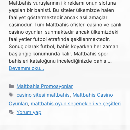
Maltbahis vuruşlarının ilk reklamı onun slotuna
yapılan bir bahisti. Bu siteler ülkemizde halen
faaliyet göstermektedir ancak asıl amaçları
casinodur. Tüm Maltbahis ofisleri casino ve canlı
casino oyunları sunmaktadır ancak ülkemizdeki
faaliyetler futbol etrafında şekillenmektedir.
Sonuç olarak futbol, ​​bahis koyarken her zaman
başlangıç ​​konumunda kalır. Maltbahis spor
bahisleri kataloğunu incelediğinizde bahis …
Devamını oku…
Kategoriler
Maltbahis Promosyonlar
Etiketler
casino sitesi maltbahis
,
Maltbahis Casino
Oyunları
,
maltbahis oyun seçenekleri ve çeşitleri
Yorum yap