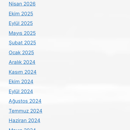
Nisan 2026
Ekim 2025
Eylül 2025
Mayıs 2025
Şubat 2025
Ocak 2025
Aralık 2024
Kasım 2024
Ekim 2024
Eylül 2024
Ağustos 2024
Temmuz 2024
Haziran 2024