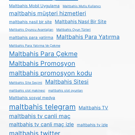
Maltbahis Mobil Uygulama
Maltbahis Mutlu Kullanıcı
maltbahis müşteri hizmetleri
Maltbahis Nasıl Bir Site
maltbahis nasil bir site
Maltbahis Oyuncu Avantajları
Maltbahis Oyun Türleri
Maltbahis Para Yatırma
maltbahis para yatirma
Maltbahis Para Yatırma Ve Çekme
Maltbahis Para Çekme
Maltbahis Promosyon
maltbahis promosyon kodu
Maltbahis Sitesi
Maltbahis Site Seçimi
maltbahis slot makinesi
maltbahis slot oyunları
Maltbahis sosyal medya
maltbahis telegram
Maltbahis TV
maltbahis tv canli maç
maltbahis tv canli maç izle
maltbahis tv izle
maltbahis twitter