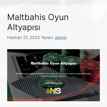
Maltbahis Oyun
Altyapısı
Haziran 21, 2023
Yazarı:
admin