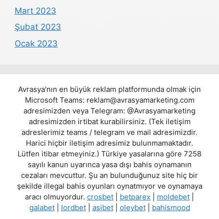
Mart 2023
Şubat 2023
Ocak 2023
Avrasya'nın en büyük reklam platformunda olmak için
Microsoft Teams:
reklam@avrasyamarketing.com
adresimizden veya Telegram: @Avrasyamarketing
adresimizden irtibat kurabilirsiniz. (Tek iletişim
adreslerimiz teams / telegram ve mail adresimizdir.
Harici hiçbir iletişim adresimiz bulunmamaktadır.
Lütfen itibar etmeyiniz.) Türkiye yasalarına göre 7258
sayılı kanun uyarınca yasa dışı bahis oynamanın
cezaları mevcuttur. Şu an bulunduğunuz site hiç bir
şekilde illegal bahis oyunları oynatmıyor ve oynamaya
aracı olmuyordur.
crosbet
|
betparex
|
moldebet
|
galabet
|
lordbet
|
asibet
|
oleybet
|
bahismood