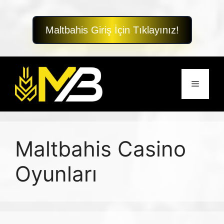
Maltbahis Giriş İçin Tıklayınız!
İçeriğe
atla
Menü
Maltbahis Casino
Oyunları