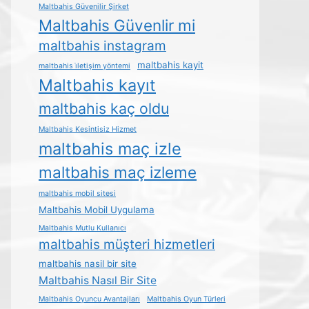
Maltbahis Güvenilir Şirket
Maltbahis Güvenlir mi
maltbahis instagram
maltbahis kayit
maltbahis i̇letişim yöntemi
Maltbahis kayıt
maltbahis kaç oldu
Maltbahis Kesintisiz Hizmet
maltbahis maç izle
maltbahis maç izleme
maltbahis mobil sitesi
Maltbahis Mobil Uygulama
Maltbahis Mutlu Kullanıcı
maltbahis müşteri hizmetleri
maltbahis nasil bir site
Maltbahis Nasıl Bir Site
Maltbahis Oyuncu Avantajları
Maltbahis Oyun Türleri