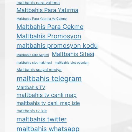
maltbahis para yatirma
Maltbahis Para Yatırma
Maltbahis Para Yatırma Ve Çekme
Maltbahis Para Çekme
Maltbahis Promosyon
maltbahis promosyon kodu
Maltbahis Sitesi
Maltbahis Site Seçimi
maltbahis slot makinesi
maltbahis slot oyunları
Maltbahis sosyal medya
maltbahis telegram
Maltbahis TV
maltbahis tv canli maç
maltbahis tv canli maç izle
maltbahis tv izle
maltbahis twitter
maltbahis whatsapp