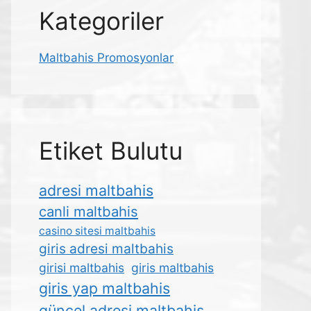
Kategoriler
Maltbahis Promosyonlar
Etiket Bulutu
adresi maltbahis
canli maltbahis
casino sitesi maltbahis
giris adresi maltbahis
girisi maltbahis
giris maltbahis
giris yap maltbahis
güncel adresi maltbahis