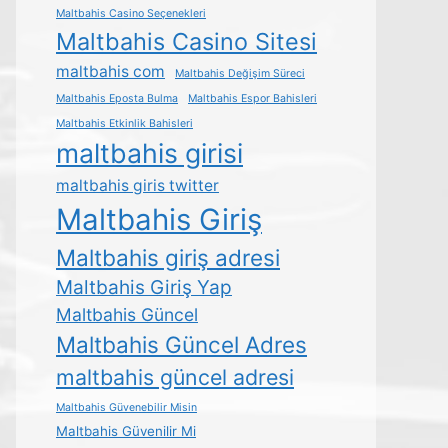
Maltbahis Casino Seçenekleri
Maltbahis Casino Sitesi
maltbahis com
Maltbahis Değişim Süreci
Maltbahis Eposta Bulma
Maltbahis Espor Bahisleri
Maltbahis Etkinlik Bahisleri
maltbahis girisi
maltbahis giris twitter
Maltbahis Giriş
Maltbahis giriş adresi
Maltbahis Giriş Yap
Maltbahis Güncel
Maltbahis Güncel Adres
maltbahis güncel adresi
Maltbahis Güvenebilir Misin
Maltbahis Güvenilir Mi