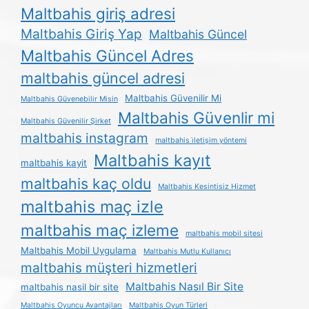
Maltbahis giriş adresi
Maltbahis Giriş Yap
Maltbahis Güncel
Maltbahis Güncel Adres
maltbahis güncel adresi
Maltbahis Güvenilir Mi
Maltbahis Güvenebilir Misin
Maltbahis Güvenlir mi
Maltbahis Güvenilir Şirket
maltbahis instagram
maltbahis i̇letişim yöntemi
Maltbahis kayıt
maltbahis kayit
maltbahis kaç oldu
Maltbahis Kesintisiz Hizmet
maltbahis maç izle
maltbahis maç izleme
maltbahis mobil sitesi
Maltbahis Mobil Uygulama
Maltbahis Mutlu Kullanıcı
maltbahis müşteri hizmetleri
Maltbahis Nasıl Bir Site
maltbahis nasil bir site
Maltbahis Oyuncu Avantajları
Maltbahis Oyun Türleri