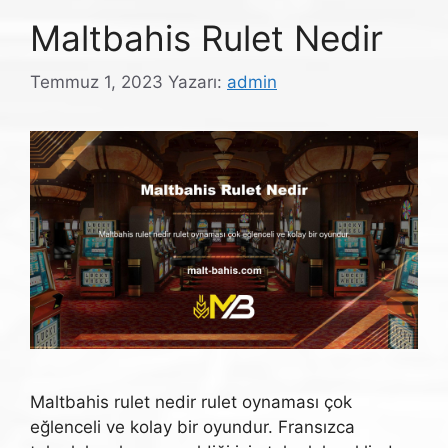
Maltbahis Rulet Nedir
Temmuz 1, 2023
Yazarı:
admin
Maltbahis rulet nedir rulet oynaması çok
eğlenceli ve kolay bir oyundur. Fransızca