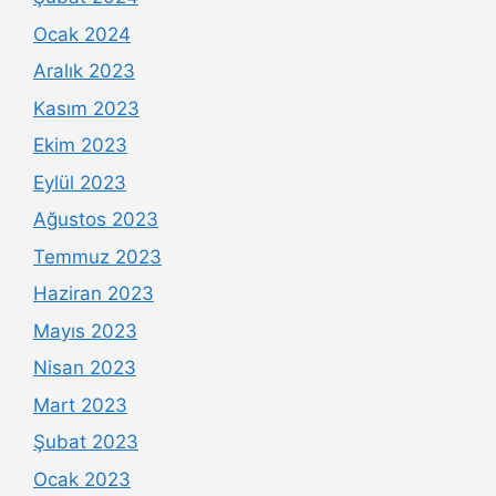
Ocak 2024
Aralık 2023
Kasım 2023
Ekim 2023
Eylül 2023
Ağustos 2023
Temmuz 2023
Haziran 2023
Mayıs 2023
Nisan 2023
Mart 2023
Şubat 2023
Ocak 2023