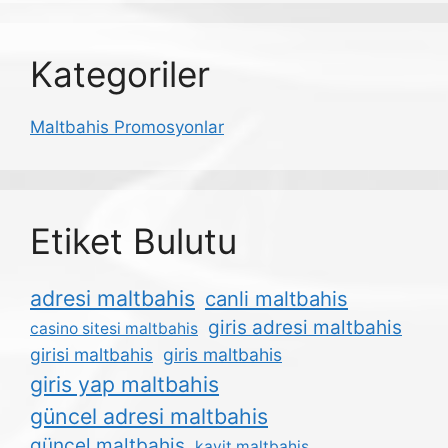
Kategoriler
Maltbahis Promosyonlar
Etiket Bulutu
adresi maltbahis
canli maltbahis
giris adresi maltbahis
casino sitesi maltbahis
girisi maltbahis
giris maltbahis
giris yap maltbahis
güncel adresi maltbahis
güncel maltbahis
kayit maltbahis