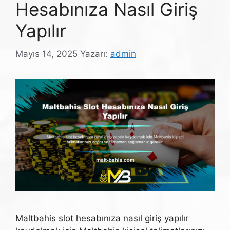
Hesabınıza Nasıl Giriş
Yapılır
Mayıs 14, 2025
Yazarı:
admin
Maltbahis slot hesabınıza nasıl giriş yapılır