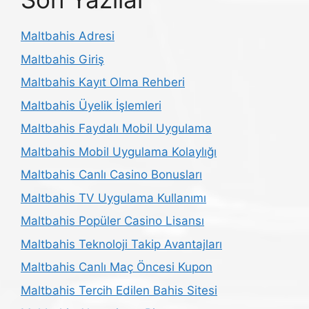
Maltbahis Adresi
Maltbahis Giriş
Maltbahis Kayıt Olma Rehberi
Maltbahis Üyelik İşlemleri
Maltbahis Faydalı Mobil Uygulama
Maltbahis Mobil Uygulama Kolaylığı
Maltbahis Canlı Casino Bonusları
Maltbahis TV Uygulama Kullanımı
Maltbahis Popüler Casino Lisansı
Maltbahis Teknoloji Takip Avantajları
Maltbahis Canlı Maç Öncesi Kupon
Maltbahis Tercih Edilen Bahis Sitesi