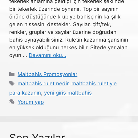
tekerlek anlamına geldiği için tekerlek şeklinde
bir tekerlek üzerinde oynanır. Top bir sayının
önüne düştüğünde krupiye bahisçinin karşılık
gelen hissesini destekler. Sayılar, çift/tek,
renkler, gruplar ve sayılar üzerine doğrudan
bahis oynayabilirsiniz. Ruletin kazanma şansının
en yüksek olduğunu herkes bilir. Sitede yer alan
oyun …
Devamını oku…
Kategoriler
Maltbahis Promosyonlar
Etiketler
maltbahis rulet nedir
,
maltbahis ruletiyle
para kazanın
,
yeni giris maltbahis
Yorum yap
Son Yazılar