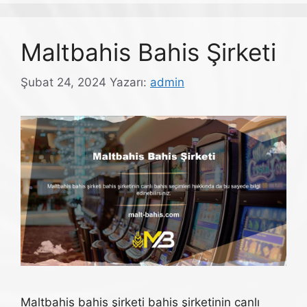
Maltbahis Bahis Şirketi
Şubat 24, 2024
Yazarı:
admin
Maltbahis bahis şirketi bahis şirketinin canlı