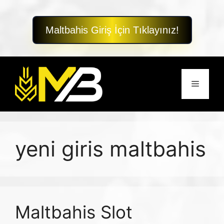
Maltbahis Giriş İçin Tıklayınız!
İçeriğe
atla
Menü
yeni giris maltbahis
Maltbahis Slot