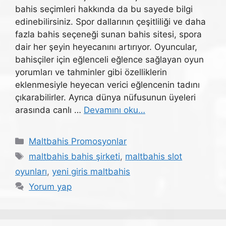
bahis seçimleri hakkında da bu sayede bilgi
edinebilirsiniz. Spor dallarının çeşitliliği ve daha
fazla bahis seçeneği sunan bahis sitesi, spora
dair her şeyin heyecanını artırıyor. Oyuncular,
bahisçiler için eğlenceli eğlence sağlayan oyun
yorumları ve tahminler gibi özelliklerin
eklenmesiyle heyecan verici eğlencenin tadını
çıkarabilirler. Ayrıca dünya nüfusunun üyeleri
arasında canlı …
Devamını oku…
Kategoriler
Maltbahis Promosyonlar
Etiketler
maltbahis bahis şirketi
,
maltbahis slot
oyunları
,
yeni giris maltbahis
Yorum yap