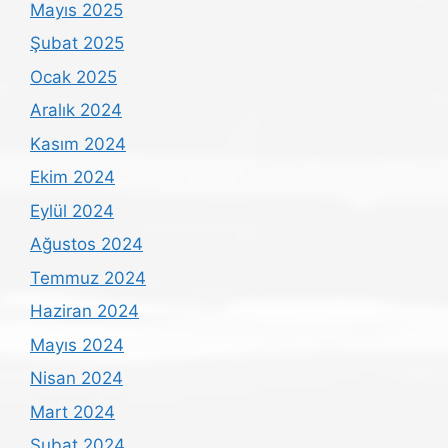
Mayıs 2025
Şubat 2025
Ocak 2025
Aralık 2024
Kasım 2024
Ekim 2024
Eylül 2024
Ağustos 2024
Temmuz 2024
Haziran 2024
Mayıs 2024
Nisan 2024
Mart 2024
Şubat 2024