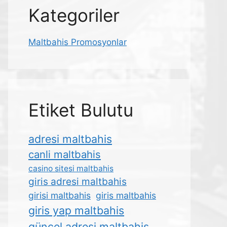
Kategoriler
Maltbahis Promosyonlar
Etiket Bulutu
adresi maltbahis
canli maltbahis
casino sitesi maltbahis
giris adresi maltbahis
girisi maltbahis
giris maltbahis
giris yap maltbahis
güncel adresi maltbahis