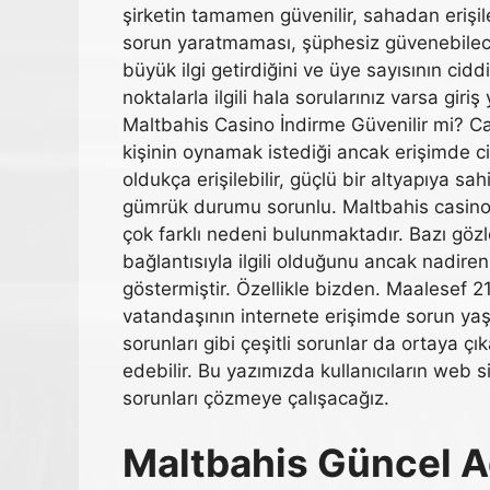
şirketin tamamen güvenilir, sahadan erişi
sorun yaratmaması, şüphesiz güvenebilece
büyük ilgi getirdiğini ve üye sayısının cid
noktalarla ilgili hala sorularınız varsa giri
Maltbahis Casino İndirme Güvenilir mi? Casi
kişinin oynamak istediği ancak erişimde ci
oldukça erişilebilir, güçlü bir altyapıya sa
gümrük durumu sorunlu. Maltbahis casino i
çok farklı nedeni bulunmaktadır. Bazı gözl
bağlantısıyla ilgili olduğunu ancak nadire
göstermiştir. Özellikle bizden. Maalesef 2
vatandaşının internete erişimde sorun yaşa
sorunları gibi çeşitli sorunlar da ortaya çık
edebilir. Bu yazımızda kullanıcıların web s
sorunları çözmeye çalışacağız.
Maltbahis Güncel A