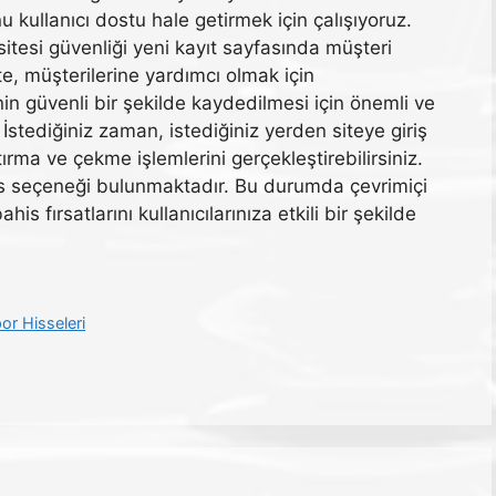
u kullanıcı dostu hale getirmek için çalışıyoruz.
itesi güvenliği yeni kayıt sayfasında müşteri
e, müşterilerine yardımcı olmak için
rinin güvenli bir şekilde kaydedilmesi için önemli ve
 İstediğiniz zaman, istediğiniz yerden siteye giriş
atırma ve çekme işlemlerini gerçekleştirebilirsiniz.
his seçeneği bulunmaktadır. Bu durumda çevrimiçi
s fırsatlarını kullanıcılarınıza etkili bir şekilde
or Hisseleri