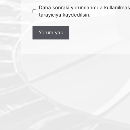
Daha sonraki yorumlarımda kullanılması
tarayıcıya kaydedilsin.