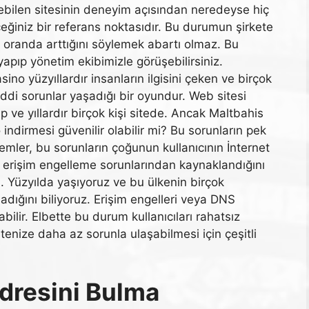
lebilen sitesinin deneyim açısından neredeyse hiç
ğiniz bir referans noktasıdır. Bu durumun şirkete
di oranda arttığını söylemek abartı olmaz. Bu
ş yapıp yönetim ekibimizle görüşebilirsiniz.
no yüzyıllardır insanların ilgisini çeken ve birçok
ddi sorunlar yaşadığı bir oyundur. Web sitesi
hip ve yıllardır birçok kişi sitede. Ancak Maltbahis
ndirmesi güvenilir olabilir mi? Bu sorunların pek
emler, bu sorunların çoğunun kullanıcının İnternet
n erişim engelleme sorunlarından kaynaklandığını
1. Yüzyılda yaşıyoruz ve bu ülkenin birçok
dığını biliyoruz. Erişim engelleri veya DNS
abilir. Elbette bu durum kullanıcıları rahatsız
itenize daha az sorunla ulaşabilmesi için çeşitli
dresini Bulma