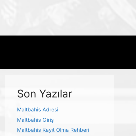
Son Yazılar
Maltbahis Adresi
Maltbahis Giriş
Maltbahis Kayıt Olma Rehberi