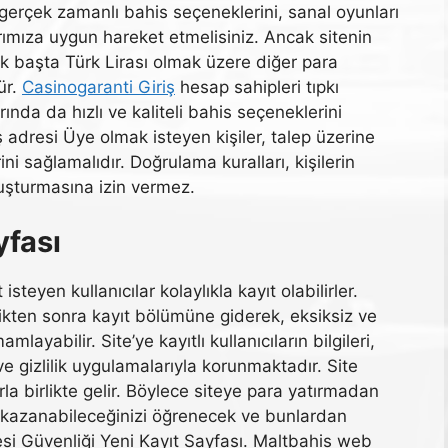
gerçek zamanlı bahis seçeneklerini, sanal oyunları
rımıza uygun hareket etmelisiniz. Ancak sitenin
rak başta Türk Lirası olmak üzere diğer para
ür.
Casinogaranti Giriş
hesap sahipleri tıpkı
ında da hızlı ve kaliteli bahis seçeneklerini
 adresi Üye olmak isteyen kişiler, talep üzerine
ni sağlamalıdır. Doğrulama kuralları, kişilerin
luşturmasına izin vermez.
yfası
steyen kullanıcılar kolaylıkla kayıt olabilirler.
dikten sonra kayıt bölümüne giderek, eksiksiz ve
mlayabilir. Site’ye kayıtlı kullanıcıların bilgileri,
e gizlilik uygulamalarıyla korunmaktadır. Site
la birlikte gelir. Böylece siteye para yatırmadan
ca kazanabileceğinizi öğrenecek ve bunlardan
si Güvenliği Yeni Kayıt Sayfası. Maltbahis web