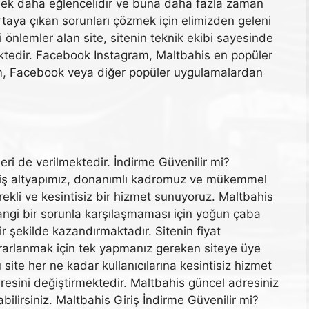
ek daha eğlencelidir ve buna daha fazla zaman
aya çıkan sorunları çözmek için elimizden geleni
i önlemler alan site, sitenin teknik ekibi sayesinde
mektedir. Facebook Instagram, Maltbahis en popüler
ram, Facebook veya diğer popüler uygulamalardan
eri de verilmektedir. İndirme Güvenilir mi?
iş altyapımız, donanımlı kadromuz ve mükemmel
rekli ve kesintisiz bir hizmet sunuyoruz. Maltbahis
ngi bir sorunla karşılaşmaması için yoğun çaba
r şekilde kazandırmaktadır. Sitenin fiyat
arlanmak için tek yapmanız gereken siteye üye
 site her ne kadar kullanıcılarına kesintisiz hizmet
resini değiştirmektedir. Maltbahis güncel adresiniz
abilirsiniz. Maltbahis Giriş İndirme Güvenilir mi?