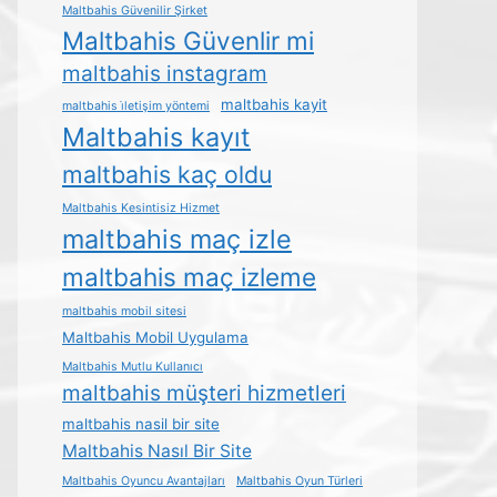
Maltbahis Güvenilir Şirket
Maltbahis Güvenlir mi
maltbahis instagram
maltbahis kayit
maltbahis i̇letişim yöntemi
Maltbahis kayıt
maltbahis kaç oldu
Maltbahis Kesintisiz Hizmet
maltbahis maç izle
maltbahis maç izleme
maltbahis mobil sitesi
Maltbahis Mobil Uygulama
Maltbahis Mutlu Kullanıcı
maltbahis müşteri hizmetleri
maltbahis nasil bir site
Maltbahis Nasıl Bir Site
Maltbahis Oyuncu Avantajları
Maltbahis Oyun Türleri