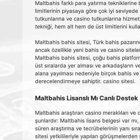
Maltbahis farklı para yatırma tekniklerine 
limitlerinin piyasaya göre çok iyi seviyed
tutkunlarına ve casino tutkunlarına hizm
tekniği
, hem alt hem de üst limitlerini kull
Maltbahis bahis sitesi, Türk bahis pazarında
ancak özellikle yeni bahis ve casino sitele
Maltbahis bahis sitesi, çoğu bahis platfor
üst sıralarda yer alması ve arkadaşların v
alana yayılması nedeniyle birçok bahis ve 
derecelendirmeye sahiptir. casino sitesi.
Maltbahis Lisanslı Mı Canlı Destek 
Maltbahis araştıran casino meraklıları ve c
şunlardır: Maltbahis lisans belgesi var mı,
süren araştırma ve tecrübelerinin yanı sır
sitesi yetkilileriyle yapılan görüşmelerden