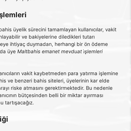
şlemleri
his üyelik sürecini tamamlayan kullanıcılar, vakit
abilir ve bakiyelerine diledikleri tutarı
belgeye ihtiyaç duymadan, herhangi bir ön ödeme
ada üye
Maltbahis emanet mevduat i̇şlemleri
anıcıların vakit kaybetmeden para yatırma işlemine
is ve benzeri bahis siteleri, üyelerinin kar elde
parayı riske atmasını gerektirmektedir. Bu nedenle
lanıcının bütçesinden belli bir miktar ayırması
u tartışacağız.
iği