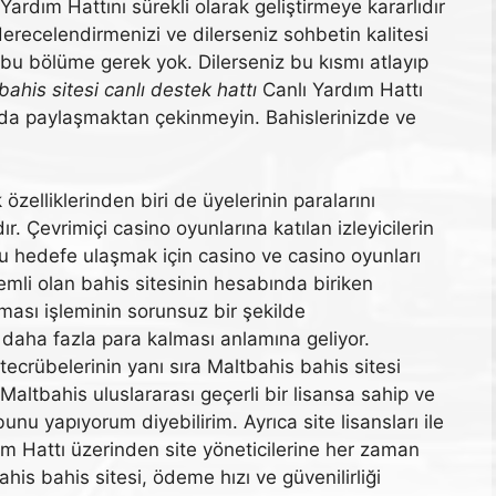
Yardım Hattını sürekli olarak geliştirmeye kararlıdır
recelendirmenizi ve dilerseniz sohbetin kalitesi
 bu bölüme gerek yok. Dilerseniz bu kısmı atlayıp
ahis sitesi canlı destek hattı
Canlı Yardım Hattı
smında paylaşmaktan çekinmeyin. Bahislerinizde ve
 özelliklerinden biri de üyelerinin paralarını
 Çevrimiçi casino oyunlarına katılan izleyicilerin
u hedefe ulaşmak için casino ve casino oyunları
nemli olan bahis sitesinin hesabında biriken
ması işleminin sorunsuz bir şekilde
daha fazla para kalması anlamına geliyor.
tecrübelerinin yanı sıra Maltbahis bahis sitesi
Maltbahis uluslararası geçerli bir lisansa sahip ve
bunu yapıyorum diyebilirim. Ayrıca site lisansları ile
dım Hattı üzerinden site yöneticilerine her zaman
ahis bahis sitesi, ödeme hızı ve güvenilirliği