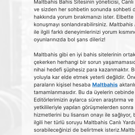
Maltbahis Bahis Sitesinin yöneticisi, Canlı 
ve sizden her sohbetin sonunda sohbeti de
hakkında yorum bırakmanızı ister. Elbette
konuşmayı sonlandırabilirsiniz.
Maltbahis b
ile ilgili farklı deneyimlerinizi yorum kı
oyunlarınızda bol şans dileriz!
Maltbahis gibi en iyi bahis sitelerinin ortak
çekerken herhangi bir sorun yaşamamasıdır.
nihai hedefi şüphesiz para kazanmaktır. B
yoluyla kar elde etmek yeterli değildir. Ö
paraların kişisel hesaba
Maltbahis
aktarıl
tamamlanmasıdır. Bu da üyelerin cebinde 
Editörlerimizin aylarca süren araştırma ve 
yetkilileriyle yapılan görüşmelerden sonra 
hizmetlerini bu lisansın onayı ile sağlıyor, 
ilgili her türlü soruyu Maltbahis Canlı Yar
sorabileceğinizi de belirtmek isteriz.Maltb