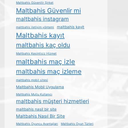
Maltbahis Güvenilir Şirket
Maltbahis Güvenlir mi
maltbahis instagram
maltbahis kayit
maltbahis i̇letişim yöntemi
Maltbahis kayıt
maltbahis kaç oldu
Maltbahis Kesintisiz Hizmet
maltbahis maç izle
maltbahis maç izleme
maltbahis mobil sitesi
Maltbahis Mobil Uygulama
Maltbahis Mutlu Kullanıcı
maltbahis müşteri hizmetleri
maltbahis nasil bir site
Maltbahis Nasıl Bir Site
Maltbahis Oyuncu Avantajları
Maltbahis Oyun Türleri