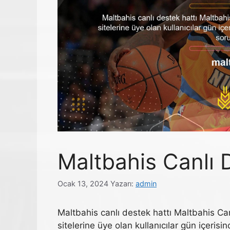
Maltbahis Canlı 
Ocak 13, 2024
Yazarı:
admin
Maltbahis canlı destek hattı Maltbahis Can
sitelerine üye olan kullanıcılar gün içerisi