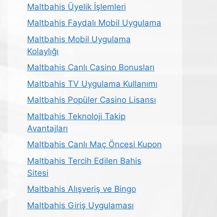
Maltbahis Üyelik İşlemleri
Maltbahis Faydalı Mobil Uygulama
Maltbahis Mobil Uygulama
Kolaylığı
Maltbahis Canlı Casino Bonusları
Maltbahis TV Uygulama Kullanımı
Maltbahis Popüler Casino Lisansı
Maltbahis Teknoloji Takip
Avantajları
Maltbahis Canlı Maç Öncesi Kupon
Maltbahis Tercih Edilen Bahis
Sitesi
Maltbahis Alışveriş ve Bingo
Maltbahis Giriş Uygulaması