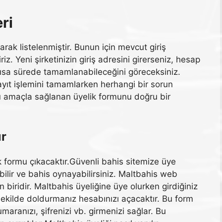
ri
larak listelenmiştir. Bunun için mevcut giriş
iz. Yeni şirketinizin giriş adresini girerseniz, hesap
ısa sürede tamamlanabileceğini göreceksiniz.
ayıt işlemini tamamlarken herhangi bir sorun
 amaçla sağlanan üyelik formunu doğru bir
ır
ik formu çıkacaktır.Güvenli bahis sitemize üye
abilir ve bahis oynayabilirsiniz. Maltbahis web
n biridir. Maltbahis üyeliğine üye olurken girdiğiniz
 şekilde doldurmanız hesabınızı açacaktır. Bu form
umaranızı, şifrenizi vb. girmenizi sağlar. Bu