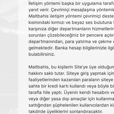
İletişim yöntemi başka bir uygulama tarafı
yanıt verir. Çevrimiçi mesajlaşma yöntemle
Maltbahis i̇letişim yöntemi
çevrimiçi deste
kısmındaki kırmızı ve beyaz ses bulutuna 
karşınıza diğer departmanların hizmetle
sorunları çözebileceğiniz bir pencere açıl
departmanından, para yatırma ve çekme 
gelmektedir. Banka hesap bilgilerinizle il
bulabilirsiniz.
Maltbahis, bu kişilerin Site’ye üye oldu
hakkını saklı tutar. Siteye giriş yapmak için
faaliyetlerinden kazanılan paraların siteye
sahte bir kredi kartı kullandı veya böyle b
tarafla hile yaptı. Üyenin kendi hesabını
veya diğer yasa dışı amaçlar için kullanma
sattığından şüphelenilen kullanıcılardan k
takdirde üyeliklerini sonlandıracaktır.