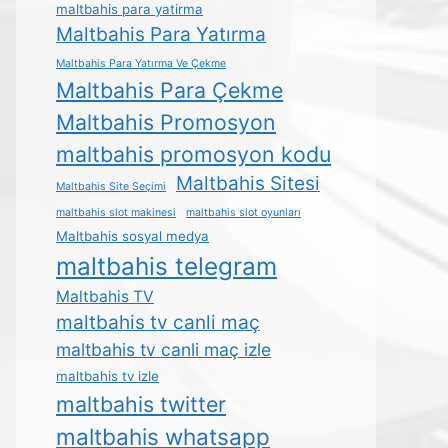
maltbahis para yatirma
Maltbahis Para Yatırma
Maltbahis Para Yatırma Ve Çekme
Maltbahis Para Çekme
Maltbahis Promosyon
maltbahis promosyon kodu
Maltbahis Sitesi
Maltbahis Site Seçimi
maltbahis slot makinesi
maltbahis slot oyunları
Maltbahis sosyal medya
maltbahis telegram
Maltbahis TV
maltbahis tv canli maç
maltbahis tv canli maç izle
maltbahis tv izle
maltbahis twitter
maltbahis whatsapp