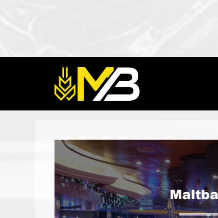
İçeriğe
atla