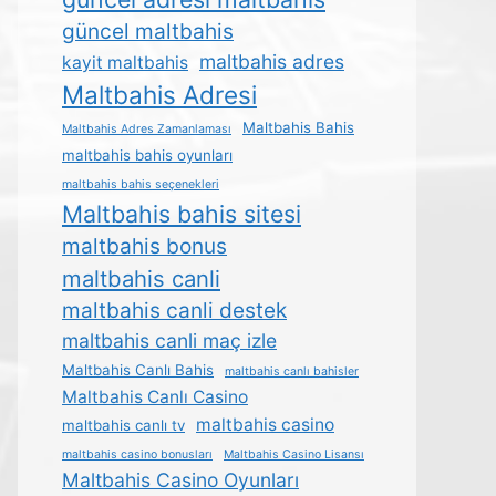
güncel maltbahis
maltbahis adres
kayit maltbahis
Maltbahis Adresi
Maltbahis Bahis
Maltbahis Adres Zamanlaması
maltbahis bahis oyunları
maltbahis bahis seçenekleri
Maltbahis bahis sitesi
maltbahis bonus
maltbahis canli
maltbahis canli destek
maltbahis canli maç izle
Maltbahis Canlı Bahis
maltbahis canlı bahisler
Maltbahis Canlı Casino
maltbahis casino
maltbahis canlı tv
maltbahis casino bonusları
Maltbahis Casino Lisansı
Maltbahis Casino Oyunları