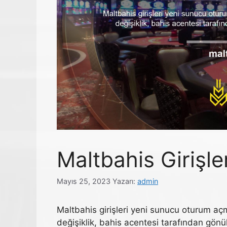
Maltbahis Girişle
Mayıs 25, 2023
Yazarı:
admin
Maltbahis girişleri yeni sunucu oturum açm
değişiklik, bahis acentesi tarafından gönül