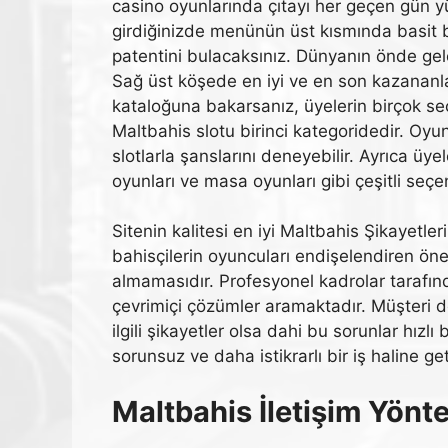
casino oyunlarında çıtayı her geçen gün yü
girdiğinizde menünün üst kısmında basit bi
patentini bulacaksınız. Dünyanın önde gelen
Sağ üst köşede en iyi ve en son kazananlar
kataloğuna bakarsanız, üyelerin birçok s
Maltbahis slotu birinci kategoridedir. Oyunc
slotlarla şanslarını deneyebilir. Ayrıca üye
oyunları ve masa oyunları gibi çeşitli seç
Sitenin kalitesi en iyi Maltbahis Şikayetle
bahisçilerin oyuncuları endişelendiren öne
almamasıdır. Profesyonel kadrolar tarafınd
çevrimiçi çözümler aramaktadır. Müşteri des
ilgili şikayetler olsa dahi bu sorunlar hızl
sorunsuz ve daha istikrarlı bir iş haline geti
Maltbahis İletişim Yönt