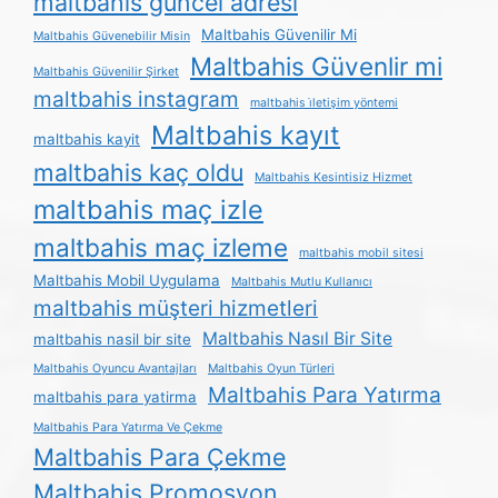
maltbahis güncel adresi
Maltbahis Güvenilir Mi
Maltbahis Güvenebilir Misin
Maltbahis Güvenlir mi
Maltbahis Güvenilir Şirket
maltbahis instagram
maltbahis i̇letişim yöntemi
Maltbahis kayıt
maltbahis kayit
maltbahis kaç oldu
Maltbahis Kesintisiz Hizmet
maltbahis maç izle
maltbahis maç izleme
maltbahis mobil sitesi
Maltbahis Mobil Uygulama
Maltbahis Mutlu Kullanıcı
maltbahis müşteri hizmetleri
Maltbahis Nasıl Bir Site
maltbahis nasil bir site
Maltbahis Oyuncu Avantajları
Maltbahis Oyun Türleri
Maltbahis Para Yatırma
maltbahis para yatirma
Maltbahis Para Yatırma Ve Çekme
Maltbahis Para Çekme
Maltbahis Promosyon