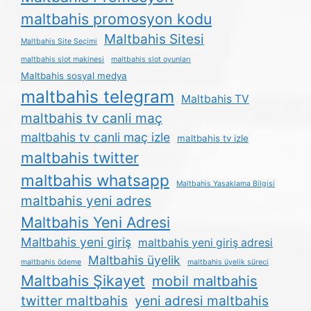
maltbahis promosyon kodu
Maltbahis Sitesi
Maltbahis Site Seçimi
maltbahis slot makinesi
maltbahis slot oyunları
Maltbahis sosyal medya
maltbahis telegram
Maltbahis TV
maltbahis tv canli maç
maltbahis tv canli maç izle
maltbahis tv izle
maltbahis twitter
maltbahis whatsapp
Maltbahis Yasaklama Bilgisi
maltbahis yeni adres
Maltbahis Yeni Adresi
Maltbahis yeni giriş
maltbahis yeni giriş adresi
Maltbahis üyelik
maltbahis ödeme
maltbahis üyelik süreci
Maltbahis Şikayet
mobil maltbahis
twitter maltbahis
yeni adresi maltbahis