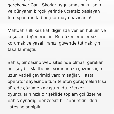
gerekenler
Canlı Skorlar uygulamasını kullanın
ve dünyanın birçok yerinde ücretsiz başlayan
tüm sporların tadını çıkarmaya hazırlanın!
Maltbahis ilk kez katıldığınızda verilen hüküm ve
koşulları değerlendirin. Bu düzenlemeler sizi
korumak ve yasal liranızı güvende tutmak için
tasarlanmıştır.
Bahis, bir casino web sitesinde olması gereken
her şeydir. Maltbahis, sorununuzu çözmek için
uzun vadeli çevrimiçi yardım sağlar. Hasta
operatör sayesinde tüm telefon görüşmeleri kısa
sürede çözüme kavuşturuldu. Merkez,
oyuncuların hızlı bir şekilde toplam gol üzerine
bahis oynadığı benzersiz bir spor etkinlikleri
listesine sahiptir.