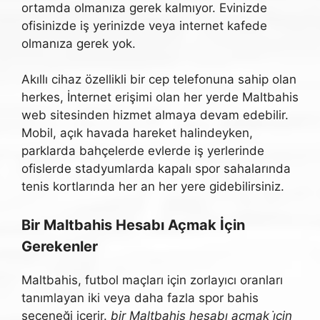
ortamda olmanıza gerek kalmıyor. Evinizde
ofisinizde iş yerinizde veya internet kafede
olmanıza gerek yok.
Akıllı cihaz özellikli bir cep telefonuna sahip olan
herkes, İnternet erişimi olan her yerde Maltbahis
web sitesinden hizmet almaya devam edebilir.
Mobil, açık havada hareket halindeyken,
parklarda bahçelerde evlerde iş yerlerinde
ofislerde stadyumlarda kapalı spor sahalarında
tenis kortlarında her an her yere gidebilirsiniz.
Bir Maltbahis Hesabı Açmak İçin
Gerekenler
Maltbahis, futbol maçları için zorlayıcı oranları
tanımlayan iki veya daha fazla spor bahis
seçeneği içerir.
bir Maltbahis hesabı açmak i̇çin