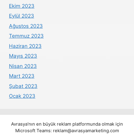
Ekim 2023
Eylül 2023
Ağustos 2023
Temmuz 2023
Haziran 2023
Mayıs 2023
Nisan 2023
Mart 2023
Şubat 2023
Ocak 2023
Avrasya'nın en büyük reklam platformunda olmak için
Microsoft Teams:
reklam@avrasyamarketing.com