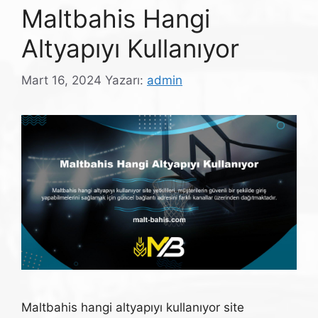
Maltbahis Hangi
Altyapıyı Kullanıyor
Mart 16, 2024
Yazarı:
admin
Maltbahis hangi altyapıyı kullanıyor site