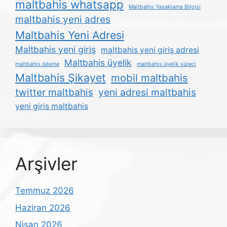
maltbahis whatsapp
Maltbahis Yasaklama Bilgisi
maltbahis yeni adres
Maltbahis Yeni Adresi
Maltbahis yeni giriş
maltbahis yeni giriş adresi
Maltbahis üyelik
maltbahis ödeme
maltbahis üyelik süreci
Maltbahis Şikayet
mobil maltbahis
twitter maltbahis
yeni adresi maltbahis
yeni giris maltbahis
Arşivler
Temmuz 2026
Haziran 2026
Nisan 2026