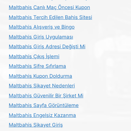
Maltbahis Canlı Maç Öncesi Kupon
Maltbahis Tercih Edilen Bahis Sitesi
Maltbahis Alışveriş ve Bingo
Maltbahis Giriş Uygulaması
Maltbahis Giriş Adresi Değişti Mi
Maltbahis Çıkış İşlemi
Maltbahis Şifre Sıfırlama
Maltbahis Kupon Doldurma
Maltbahis Şikayet Nedenleri
Maltbahis Güvenilir Bir Şirket Mi
Maltbahis Sayfa Görüntüleme
Maltbahis Engelsiz Kazanma
Maltbahis Şikayet Giriş