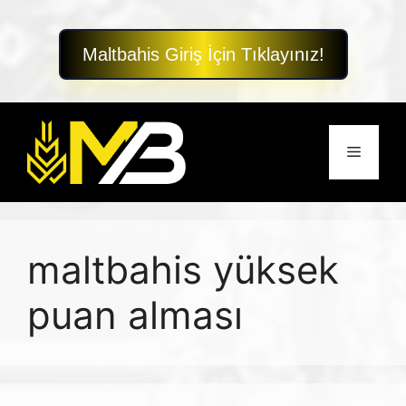
Maltbahis Giriş İçin Tıklayınız!
İçeriğe
atla
Menü
maltbahis yüksek
puan alması