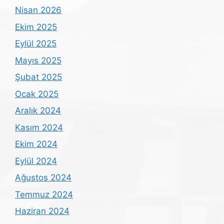
Nisan 2026
Ekim 2025
Eylül 2025
Mayıs 2025
Şubat 2025
Ocak 2025
Aralık 2024
Kasım 2024
Ekim 2024
Eylül 2024
Ağustos 2024
Temmuz 2024
Haziran 2024