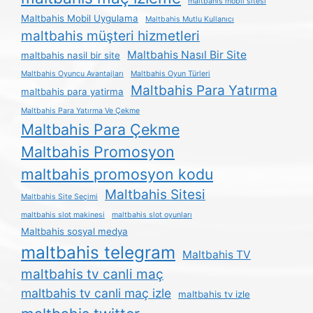
maltbahis mobil sitesi
Maltbahis Mobil Uygulama
Maltbahis Mutlu Kullanıcı
maltbahis müşteri hizmetleri
Maltbahis Nasıl Bir Site
maltbahis nasil bir site
Maltbahis Oyuncu Avantajları
Maltbahis Oyun Türleri
Maltbahis Para Yatırma
maltbahis para yatirma
Maltbahis Para Yatırma Ve Çekme
Maltbahis Para Çekme
Maltbahis Promosyon
maltbahis promosyon kodu
Maltbahis Sitesi
Maltbahis Site Seçimi
maltbahis slot makinesi
maltbahis slot oyunları
Maltbahis sosyal medya
maltbahis telegram
Maltbahis TV
maltbahis tv canli maç
maltbahis tv canli maç izle
maltbahis tv izle