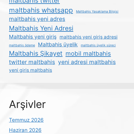
maltbahis twitter
maltbahis whatsapp
Maltbahis Yasaklama Bilgisi
maltbahis yeni adres
Maltbahis Yeni Adresi
Maltbahis yeni giriş
maltbahis yeni giriş adresi
Maltbahis üyelik
maltbahis ödeme
maltbahis üyelik süreci
Maltbahis Şikayet
mobil maltbahis
twitter maltbahis
yeni adresi maltbahis
yeni giris maltbahis
Arşivler
Temmuz 2026
Haziran 2026