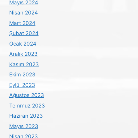
Mayıs 2024
Nisan 2024
Mart 2024
Şubat 2024
Ocak 2024
Aralık 2023
Kasım 2023
Ekim 2023
Eylül 2023
Ağustos 2023
Temmuz 2023
Haziran 2023
Mayıs 2023
Nisan 2023