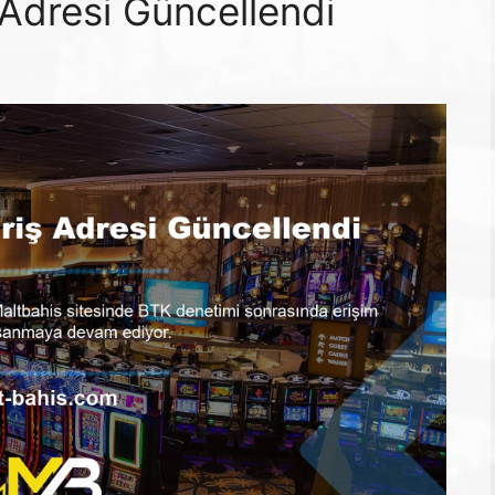
 Adresi Güncellendi