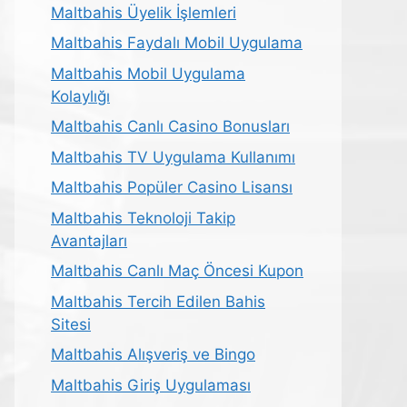
Maltbahis Üyelik İşlemleri
Maltbahis Faydalı Mobil Uygulama
Maltbahis Mobil Uygulama
Kolaylığı
Maltbahis Canlı Casino Bonusları
Maltbahis TV Uygulama Kullanımı
Maltbahis Popüler Casino Lisansı
Maltbahis Teknoloji Takip
Avantajları
Maltbahis Canlı Maç Öncesi Kupon
Maltbahis Tercih Edilen Bahis
Sitesi
Maltbahis Alışveriş ve Bingo
Maltbahis Giriş Uygulaması