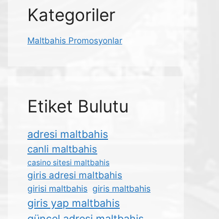
Kategoriler
Maltbahis Promosyonlar
Etiket Bulutu
adresi maltbahis
canli maltbahis
casino sitesi maltbahis
giris adresi maltbahis
girisi maltbahis
giris maltbahis
giris yap maltbahis
güncel adresi maltbahis