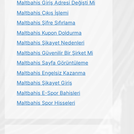
Maltbahis Giriş Adresi Değişti Mi
Maltbahis Çıkış İşlemi
Maltbahis Şifre Sıfırlama
Maltbahis Kupon Doldurma
Maltbahis Şikayet Nedenleri
Maltbahis Güvenilir Bir Şirket Mi
Maltbahis Sayfa Görüntüleme
Maltbahis Engelsiz Kazanma
Maltbahis Şikayet Giriş
Maltbahis E-Spor Bahisleri
Maltbahis Spor Hisseleri