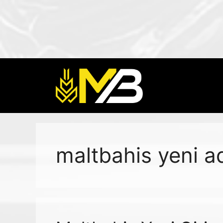
İçeriğe
atla
maltbahis yeni ad