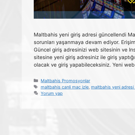
Maltbahis yeni giriş adresi güncellendi M
sorunları yaşanmaya devam ediyor. Erişim h
Güncel giriş adresinizi web sitesinin ve I
sitesine yeni giriş adresiniz ile giriş yap
olacak ve giriş yapabileceksiniz. Yeni web
Kategoriler
Maltbahis Promosyonlar
Etiketler
maltbahis canli maç izle
,
maltbahis yeni adresi 
Yorum yap