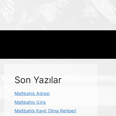
Son Yazılar
Maltbahis Adresi
Maltbahis Giriş
Maltbahis Kayıt Olma Rehberi