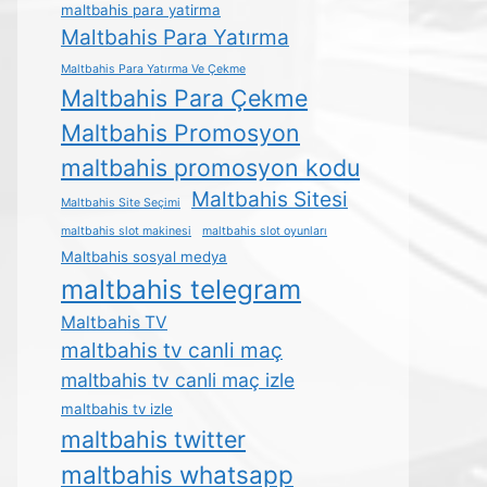
maltbahis para yatirma
Maltbahis Para Yatırma
Maltbahis Para Yatırma Ve Çekme
Maltbahis Para Çekme
Maltbahis Promosyon
maltbahis promosyon kodu
Maltbahis Sitesi
Maltbahis Site Seçimi
maltbahis slot makinesi
maltbahis slot oyunları
Maltbahis sosyal medya
maltbahis telegram
Maltbahis TV
maltbahis tv canli maç
maltbahis tv canli maç izle
maltbahis tv izle
maltbahis twitter
maltbahis whatsapp