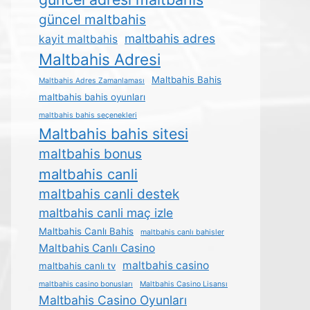
güncel maltbahis
maltbahis adres
kayit maltbahis
Maltbahis Adresi
Maltbahis Bahis
Maltbahis Adres Zamanlaması
maltbahis bahis oyunları
maltbahis bahis seçenekleri
Maltbahis bahis sitesi
maltbahis bonus
maltbahis canli
maltbahis canli destek
maltbahis canli maç izle
Maltbahis Canlı Bahis
maltbahis canlı bahisler
Maltbahis Canlı Casino
maltbahis casino
maltbahis canlı tv
maltbahis casino bonusları
Maltbahis Casino Lisansı
Maltbahis Casino Oyunları