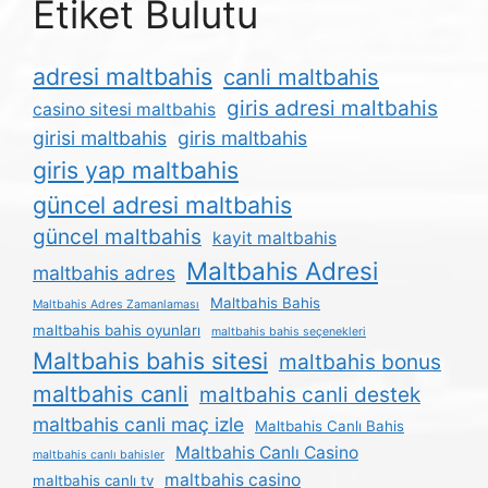
Etiket Bulutu
adresi maltbahis
canli maltbahis
giris adresi maltbahis
casino sitesi maltbahis
girisi maltbahis
giris maltbahis
giris yap maltbahis
güncel adresi maltbahis
güncel maltbahis
kayit maltbahis
Maltbahis Adresi
maltbahis adres
Maltbahis Bahis
Maltbahis Adres Zamanlaması
maltbahis bahis oyunları
maltbahis bahis seçenekleri
Maltbahis bahis sitesi
maltbahis bonus
maltbahis canli
maltbahis canli destek
maltbahis canli maç izle
Maltbahis Canlı Bahis
Maltbahis Canlı Casino
maltbahis canlı bahisler
maltbahis casino
maltbahis canlı tv