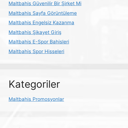
Maltbahis Güvenilir Bir Şirket Mi
Maltbahis Sayfa Görüntüleme
Maltbahis Engelsiz Kazanma
Maltbahis Şikayet Giriş
Maltbahis E-Spor Bahisleri
Maltbahis Spor Hisseleri
Kategoriler
Maltbahis Promosyonlar