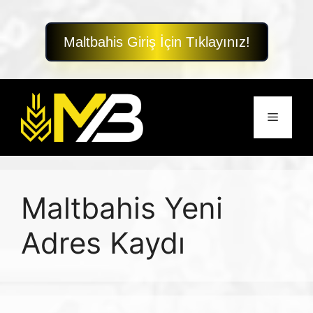
Maltbahis Giriş İçin Tıklayınız!
İçeriğe
atla
Menü
Maltbahis Yeni
Adres Kaydı