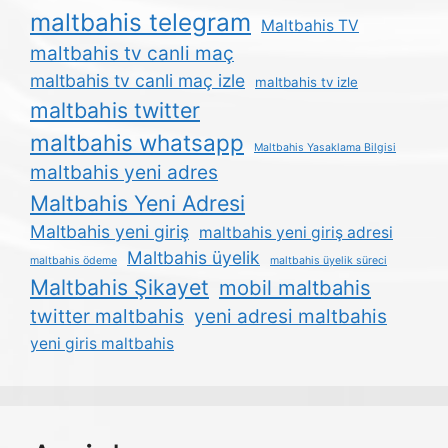
maltbahis telegram
Maltbahis TV
maltbahis tv canli maç
maltbahis tv canli maç izle
maltbahis tv izle
maltbahis twitter
maltbahis whatsapp
Maltbahis Yasaklama Bilgisi
maltbahis yeni adres
Maltbahis Yeni Adresi
Maltbahis yeni giriş
maltbahis yeni giriş adresi
Maltbahis üyelik
maltbahis ödeme
maltbahis üyelik süreci
Maltbahis Şikayet
mobil maltbahis
twitter maltbahis
yeni adresi maltbahis
yeni giris maltbahis