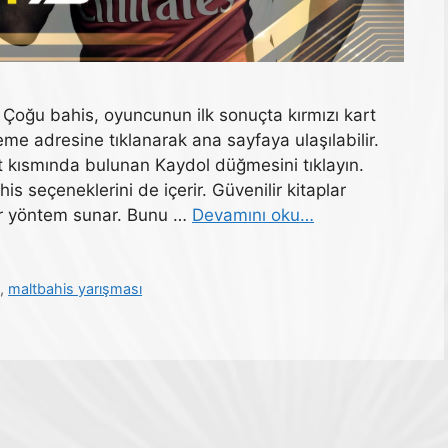
: Çoğu bahis, oyuncunun ilk sonuçta kırmızı kart
me adresine tıklanarak ana sayfaya ulaşılabilir.
t kısmında bulunan Kaydol düğmesini tıklayın.
his seçeneklerini de içerir. Güvenilir kitaplar
bir yöntem sunar. Bunu …
Devamını oku…
i
,
maltbahis yarışması