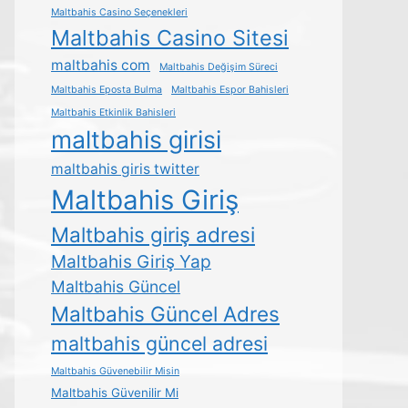
Maltbahis Casino Seçenekleri
Maltbahis Casino Sitesi
maltbahis com
Maltbahis Değişim Süreci
Maltbahis Eposta Bulma
Maltbahis Espor Bahisleri
Maltbahis Etkinlik Bahisleri
maltbahis girisi
maltbahis giris twitter
Maltbahis Giriş
Maltbahis giriş adresi
Maltbahis Giriş Yap
Maltbahis Güncel
Maltbahis Güncel Adres
maltbahis güncel adresi
Maltbahis Güvenebilir Misin
Maltbahis Güvenilir Mi