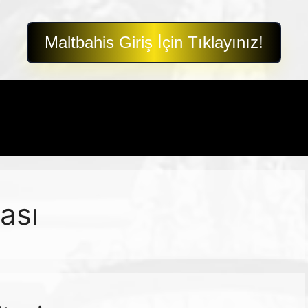
Maltbahis Giriş İçin Tıklayınız!
ası