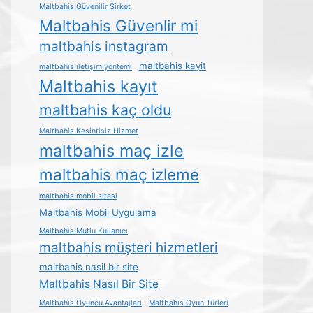
Maltbahis Güvenilir Şirket
Maltbahis Güvenlir mi
maltbahis instagram
maltbahis kayit
maltbahis i̇letişim yöntemi
Maltbahis kayıt
maltbahis kaç oldu
Maltbahis Kesintisiz Hizmet
maltbahis maç izle
maltbahis maç izleme
maltbahis mobil sitesi
Maltbahis Mobil Uygulama
Maltbahis Mutlu Kullanıcı
maltbahis müşteri hizmetleri
maltbahis nasil bir site
Maltbahis Nasıl Bir Site
Maltbahis Oyuncu Avantajları
Maltbahis Oyun Türleri