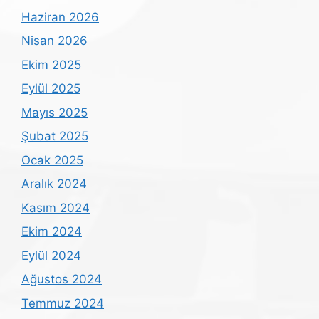
Haziran 2026
Nisan 2026
Ekim 2025
Eylül 2025
Mayıs 2025
Şubat 2025
Ocak 2025
Aralık 2024
Kasım 2024
Ekim 2024
Eylül 2024
Ağustos 2024
Temmuz 2024