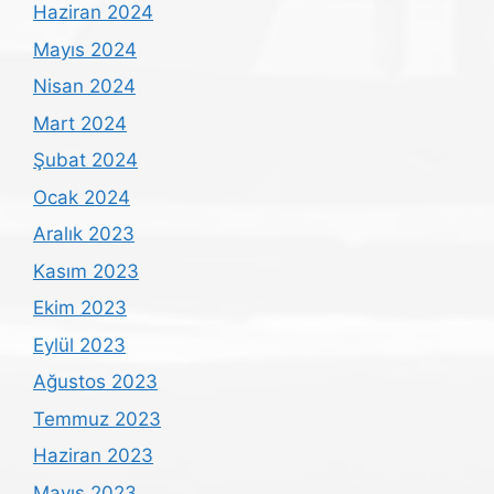
Haziran 2024
Mayıs 2024
Nisan 2024
Mart 2024
Şubat 2024
Ocak 2024
Aralık 2023
Kasım 2023
Ekim 2023
Eylül 2023
Ağustos 2023
Temmuz 2023
Haziran 2023
Mayıs 2023