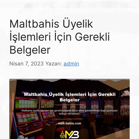
Maltbahis Üyelik
İşlemleri İçin Gerekli
Belgeler
Nisan 7, 2023
Yazarı:
admin