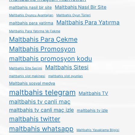
Maltbahis Nasıl Bir Site
maltbahis nasil bir site
Maltbahis Oyuncu Avantajları
Maltbahis Oyun Türleri
Maltbahis Para Yatırma
maltbahis para yatirma
Maltbahis Para Yatırma Ve Çekme
Maltbahis Para Çekme
Maltbahis Promosyon
maltbahis promosyon kodu
Maltbahis Sitesi
Maltbahis Site Seçimi
maltbahis slot makinesi
maltbahis slot oyunları
Maltbahis sosyal medya
maltbahis telegram
Maltbahis TV
maltbahis tv canli maç
maltbahis tv canli maç izle
maltbahis tv izle
maltbahis twitter
maltbahis whatsapp
Maltbahis Yasaklama Bilgisi