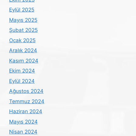
Eylül 2025
Mayıs 2025
Şubat 2025
Ocak 2025
Aralık 2024
Kasım 2024
Ekim 2024
Eylül 2024
Ağustos 2024
Temmuz 2024
Haziran 2024
Mayıs 2024
Nisan 2024