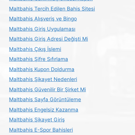
Maltbahis Tercih Edilen Bahis Sitesi
Maltbahis Alışveriş ve Bingo
Maltbahis Giriş Uygulaması
Maltbahis Giriş Adresi Değişti Mi
Maltbahis Çıkış İşlemi
Maltbahis Şifre Sıfırlama
Maltbahis Kupon Doldurma
Maltbahis Şikayet Nedenleri
Maltbahis Güvenilir Bir Şirket Mi
Maltbahis Sayfa Görüntüleme
Maltbahis Engelsiz Kazanma
Maltbahis Şikayet Giriş
Maltbahis E-Spor Bahisleri