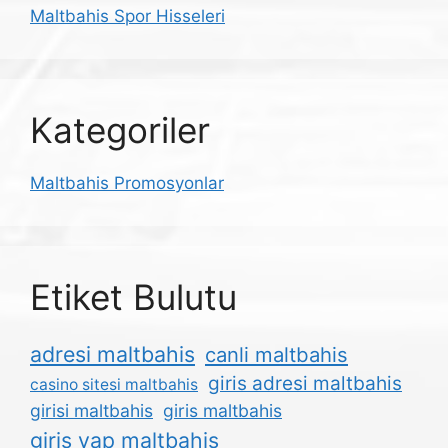
Maltbahis Spor Hisseleri
Kategoriler
Maltbahis Promosyonlar
Etiket Bulutu
adresi maltbahis
canli maltbahis
giris adresi maltbahis
casino sitesi maltbahis
girisi maltbahis
giris maltbahis
giris yap maltbahis