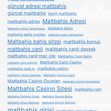
güncel adresi maltbahis
güncel maltbahis
kayit maltbahis
Maltbahis Adresi
maltbahis adres
Maltbahis Bahis
Maltbahis Adres Zamanlaması
maltbahis bahis oyunları
maltbahis bahis seçenekleri
Maltbahis bahis sitesi
maltbahis bonus
maltbahis canli
maltbahis canli destek
maltbahis canli maç izle
Maltbahis Canlı Bahis
Maltbahis Canlı Casino
maltbahis canlı bahisler
maltbahis casino
maltbahis canlı tv
maltbahis casino bonusları
Maltbahis Casino Lisansı
Maltbahis Casino Oyunları
Maltbahis Casino Seçenekleri
Maltbahis Casino Sitesi
maltbahis com
Maltbahis Değişim Süreci
Maltbahis Eposta Bulma
Maltbahis Espor Bahisleri
Maltbahis Etkinlik Bahisleri
maltbahis girisi