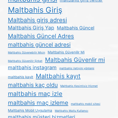
maltbahis giris twitter
Maltbahis Giriş
Maltbahis giriş adresi
Maltbahis Giriş Yap
Maltbahis Güncel
Maltbahis Güncel Adres
maltbahis güncel adresi
Maltbahis Güvenilir Mi
Maltbahis Güvenebilir Misin
Maltbahis Güvenlir mi
Maltbahis Güvenilir Şirket
maltbahis instagram
maltbahis i̇letişim yöntemi
Maltbahis kayıt
maltbahis kayit
maltbahis kaç oldu
Maltbahis Kesintisiz Hizmet
maltbahis maç izle
maltbahis maç izleme
maltbahis mobil sitesi
Maltbahis Mobil Uygulama
Maltbahis Mutlu Kullanıcı
maltbahis müşteri hizmetleri