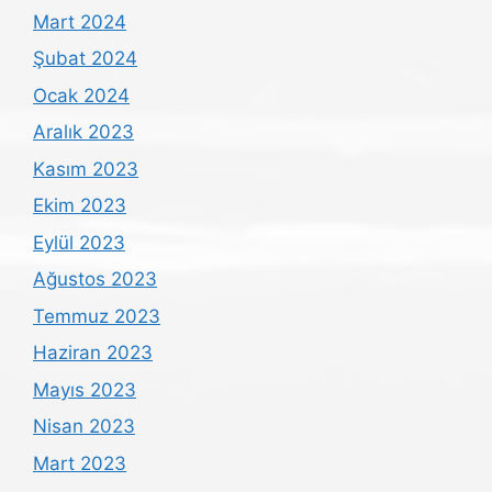
Mart 2024
Şubat 2024
Ocak 2024
Aralık 2023
Kasım 2023
Ekim 2023
Eylül 2023
Ağustos 2023
Temmuz 2023
Haziran 2023
Mayıs 2023
Nisan 2023
Mart 2023