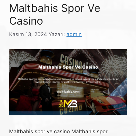
Maltbahis Spor Ve
Casino
Kasım 13, 2024
Yazarı:
admin
Maltbahis spor ve casino Maltbahis spor