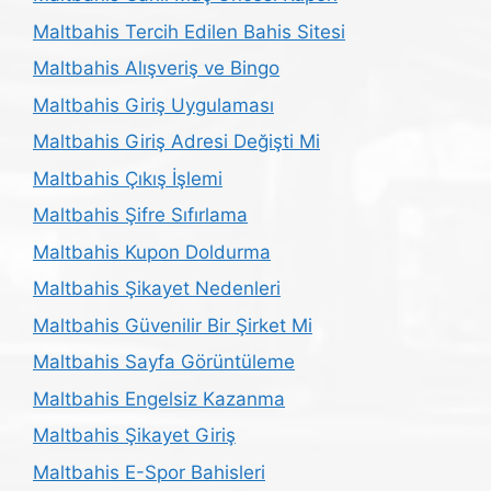
Maltbahis Tercih Edilen Bahis Sitesi
Maltbahis Alışveriş ve Bingo
Maltbahis Giriş Uygulaması
Maltbahis Giriş Adresi Değişti Mi
Maltbahis Çıkış İşlemi
Maltbahis Şifre Sıfırlama
Maltbahis Kupon Doldurma
Maltbahis Şikayet Nedenleri
Maltbahis Güvenilir Bir Şirket Mi
Maltbahis Sayfa Görüntüleme
Maltbahis Engelsiz Kazanma
Maltbahis Şikayet Giriş
Maltbahis E-Spor Bahisleri