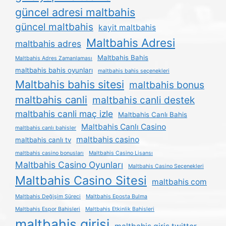
güncel adresi maltbahis
güncel maltbahis
kayit maltbahis
Maltbahis Adresi
maltbahis adres
Maltbahis Bahis
Maltbahis Adres Zamanlaması
maltbahis bahis oyunları
maltbahis bahis seçenekleri
Maltbahis bahis sitesi
maltbahis bonus
maltbahis canli
maltbahis canli destek
maltbahis canli maç izle
Maltbahis Canlı Bahis
Maltbahis Canlı Casino
maltbahis canlı bahisler
maltbahis casino
maltbahis canlı tv
maltbahis casino bonusları
Maltbahis Casino Lisansı
Maltbahis Casino Oyunları
Maltbahis Casino Seçenekleri
Maltbahis Casino Sitesi
maltbahis com
Maltbahis Değişim Süreci
Maltbahis Eposta Bulma
Maltbahis Espor Bahisleri
Maltbahis Etkinlik Bahisleri
maltbahis girisi