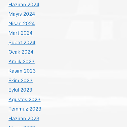
Haziran 2024
Mayıs 2024
Nisan 2024
Mart 2024
Şubat 2024
Ocak 2024
Aralık 2023
Kasım 2023
Ekim 2023
Eylül 2023
Ağustos 2023
Temmuz 2023
Haziran 2023