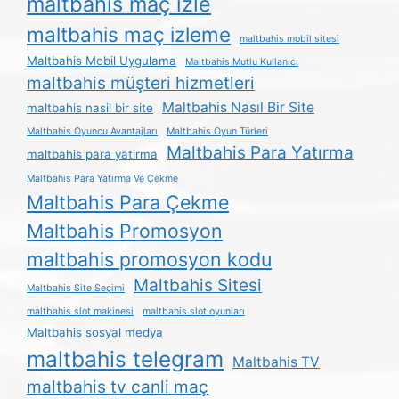
maltbahis maç izle
maltbahis maç izleme
maltbahis mobil sitesi
Maltbahis Mobil Uygulama
Maltbahis Mutlu Kullanıcı
maltbahis müşteri hizmetleri
Maltbahis Nasıl Bir Site
maltbahis nasil bir site
Maltbahis Oyuncu Avantajları
Maltbahis Oyun Türleri
Maltbahis Para Yatırma
maltbahis para yatirma
Maltbahis Para Yatırma Ve Çekme
Maltbahis Para Çekme
Maltbahis Promosyon
maltbahis promosyon kodu
Maltbahis Sitesi
Maltbahis Site Seçimi
maltbahis slot makinesi
maltbahis slot oyunları
Maltbahis sosyal medya
maltbahis telegram
Maltbahis TV
maltbahis tv canli maç