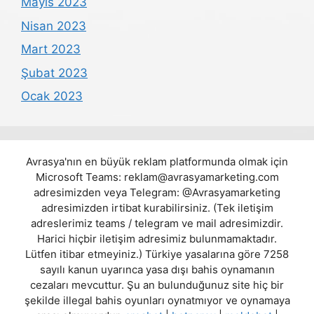
Mayıs 2023
Nisan 2023
Mart 2023
Şubat 2023
Ocak 2023
Avrasya'nın en büyük reklam platformunda olmak için
Microsoft Teams:
reklam@avrasyamarketing.com
adresimizden veya Telegram: @Avrasyamarketing
adresimizden irtibat kurabilirsiniz. (Tek iletişim
adreslerimiz teams / telegram ve mail adresimizdir.
Harici hiçbir iletişim adresimiz bulunmamaktadır.
Lütfen itibar etmeyiniz.) Türkiye yasalarına göre 7258
sayılı kanun uyarınca yasa dışı bahis oynamanın
cezaları mevcuttur. Şu an bulunduğunuz site hiç bir
şekilde illegal bahis oyunları oynatmıyor ve oynamaya