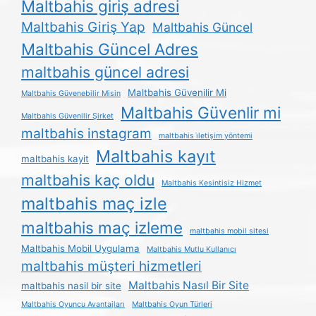
Maltbahis giriş adresi
Maltbahis Giriş Yap
Maltbahis Güncel
Maltbahis Güncel Adres
maltbahis güncel adresi
Maltbahis Güvenilir Mi
Maltbahis Güvenebilir Misin
Maltbahis Güvenlir mi
Maltbahis Güvenilir Şirket
maltbahis instagram
maltbahis i̇letişim yöntemi
Maltbahis kayıt
maltbahis kayit
maltbahis kaç oldu
Maltbahis Kesintisiz Hizmet
maltbahis maç izle
maltbahis maç izleme
maltbahis mobil sitesi
Maltbahis Mobil Uygulama
Maltbahis Mutlu Kullanıcı
maltbahis müşteri hizmetleri
Maltbahis Nasıl Bir Site
maltbahis nasil bir site
Maltbahis Oyuncu Avantajları
Maltbahis Oyun Türleri