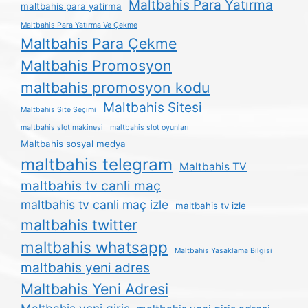
Maltbahis Para Yatırma
maltbahis para yatirma
Maltbahis Para Yatırma Ve Çekme
Maltbahis Para Çekme
Maltbahis Promosyon
maltbahis promosyon kodu
Maltbahis Sitesi
Maltbahis Site Seçimi
maltbahis slot makinesi
maltbahis slot oyunları
Maltbahis sosyal medya
maltbahis telegram
Maltbahis TV
maltbahis tv canli maç
maltbahis tv canli maç izle
maltbahis tv izle
maltbahis twitter
maltbahis whatsapp
Maltbahis Yasaklama Bilgisi
maltbahis yeni adres
Maltbahis Yeni Adresi