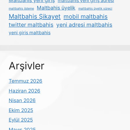
Maltbahis yeni giriş
maltbahis yeni giriş adresi
Maltbahis üyelik
maltbahis ödeme
maltbahis üyelik süreci
Maltbahis Şikayet
mobil maltbahis
twitter maltbahis
yeni adresi maltbahis
yeni giris maltbahis
Arşivler
Temmuz 2026
Haziran 2026
Nisan 2026
Ekim 2025
Eylül 2025
Mayıs 2025