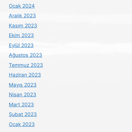
Ocak 2024
Aralık 2023
Kasım 2023
Ekim 2023
Eylül 2023
Ağustos 2023
Temmuz 2023
Haziran 2023
Mayıs 2023
Nisan 2023
Mart 2023
Şubat 2023
Ocak 2023