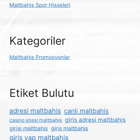
Maltbahis Spor Hisseleri
Kategoriler
Maltbahis Promosyonlar
Etiket Bulutu
adresi maltbahis
canli maltbahis
giris adresi maltbahis
casino sitesi maltbahis
girisi maltbahis
giris maltbahis
giris yap maltbahis