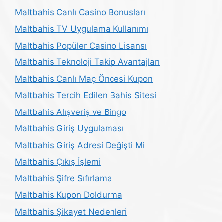
Maltbahis Canlı Casino Bonusları
Maltbahis TV Uygulama Kullanımı
Maltbahis Popüler Casino Lisansı
Maltbahis Teknoloji Takip Avantajları
Maltbahis Canlı Maç Öncesi Kupon
Maltbahis Tercih Edilen Bahis Sitesi
Maltbahis Alışveriş ve Bingo
Maltbahis Giriş Uygulaması
Maltbahis Giriş Adresi Değişti Mi
Maltbahis Çıkış İşlemi
Maltbahis Şifre Sıfırlama
Maltbahis Kupon Doldurma
Maltbahis Şikayet Nedenleri