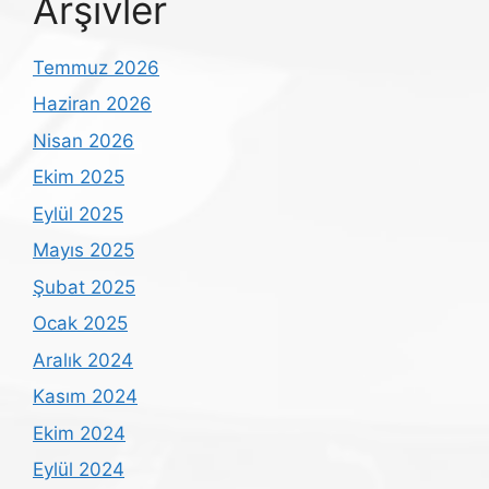
Arşivler
Temmuz 2026
Haziran 2026
Nisan 2026
Ekim 2025
Eylül 2025
Mayıs 2025
Şubat 2025
Ocak 2025
Aralık 2024
Kasım 2024
Ekim 2024
Eylül 2024