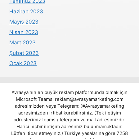
Temmuz 2023
Haziran 2023
Mayıs 2023
Nisan 2023
Mart 2023
Şubat 2023
Ocak 2023
Avrasya'nın en büyük reklam platformunda olmak için
Microsoft Teams:
reklam@avrasyamarketing.com
adresimizden veya Telegram: @Avrasyamarketing
adresimizden irtibat kurabilirsiniz. (Tek iletişim
adreslerimiz teams / telegram ve mail adresimizdir.
Harici hiçbir iletişim adresimiz bulunmamaktadır.
Lütfen itibar etmeyiniz.) Türkiye yasalarına göre 7258