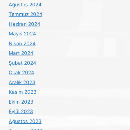
Ağustos 2024
Temmuz 2024
Haziran 2024
Mayıs 2024
Nisan 2024
Mart 2024
Şubat 2024
Ocak 2024
Aralık 2023
Kasım 2023
Ekim 2023
Eylül 2023
Ağustos 2023