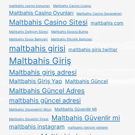
maltbahis casino bonusları
Maltbahis Casino Lisansı
Maltbahis Casino Oyunları
Maltbahis Casino Seçenekleri
Maltbahis Casino Sitesi
maltbahis com
Maltbahis Değişim Süreci
Maltbahis Eposta Bulma
Maltbahis Espor Bahisleri
Maltbahis Etkinlik Bahisleri
maltbahis girisi
maltbahis giris twitter
Maltbahis Giriş
Maltbahis giriş adresi
Maltbahis Giriş Yap
Maltbahis Güncel
Maltbahis Güncel Adres
maltbahis güncel adresi
Maltbahis Güvenilir Mi
Maltbahis Güvenebilir Misin
Maltbahis Güvenlir mi
Maltbahis Güvenilir Şirket
maltbahis instagram
maltbahis i̇letişim yöntemi