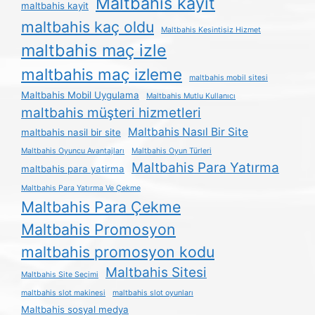
Maltbahis kayıt
maltbahis kayit
maltbahis kaç oldu
Maltbahis Kesintisiz Hizmet
maltbahis maç izle
maltbahis maç izleme
maltbahis mobil sitesi
Maltbahis Mobil Uygulama
Maltbahis Mutlu Kullanıcı
maltbahis müşteri hizmetleri
Maltbahis Nasıl Bir Site
maltbahis nasil bir site
Maltbahis Oyuncu Avantajları
Maltbahis Oyun Türleri
Maltbahis Para Yatırma
maltbahis para yatirma
Maltbahis Para Yatırma Ve Çekme
Maltbahis Para Çekme
Maltbahis Promosyon
maltbahis promosyon kodu
Maltbahis Sitesi
Maltbahis Site Seçimi
maltbahis slot makinesi
maltbahis slot oyunları
Maltbahis sosyal medya