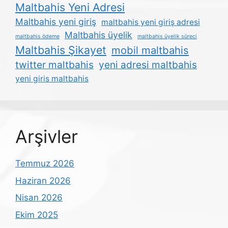
Maltbahis Yeni Adresi
Maltbahis yeni giriş
maltbahis yeni giriş adresi
Maltbahis üyelik
maltbahis ödeme
maltbahis üyelik süreci
Maltbahis Şikayet
mobil maltbahis
twitter maltbahis
yeni adresi maltbahis
yeni giris maltbahis
Arşivler
Temmuz 2026
Haziran 2026
Nisan 2026
Ekim 2025