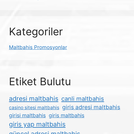
Kategoriler
Maltbahis Promosyonlar
Etiket Bulutu
adresi maltbahis
canli maltbahis
giris adresi maltbahis
casino sitesi maltbahis
girisi maltbahis
giris maltbahis
giris yap maltbahis
güncel adresi maltbahis