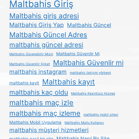
Maltbahis Giriş
Maltbahis giriş adresi
Maltbahis Giriş Yap
Maltbahis Güncel
Maltbahis Güncel Adres
maltbahis güncel adresi
Maltbahis Güvenilir Mi
Maltbahis Güvenebilir Misin
Maltbahis Güvenlir mi
Maltbahis Güvenilir Şirket
maltbahis instagram
maltbahis i̇letişim yöntemi
Maltbahis kayıt
maltbahis kayit
maltbahis kaç oldu
Maltbahis Kesintisiz Hizmet
maltbahis maç izle
maltbahis maç izleme
maltbahis mobil sitesi
Maltbahis Mobil Uygulama
Maltbahis Mutlu Kullanıcı
maltbahis müşteri hizmetleri
Maltbahis Nasıl Bir Site
maltbahis nasil bir site