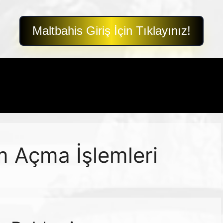
Maltbahis Giriş İçin Tıklayınız!
m Açma İşlemleri