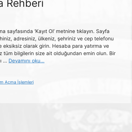
a Rehberi
a sayfasında ‘Kayıt Ol’ metnine tıklayın. Sayfa
hiniz, adresiniz, ülkeniz, şehriniz ve cep telefonu
 ve eksiksiz olarak girin. Hesaba para yatırma ve
z tüm bilgilerin size ait olduğundan emin olun. Bir
cı …
Devamını oku…
m Açma İşlemleri