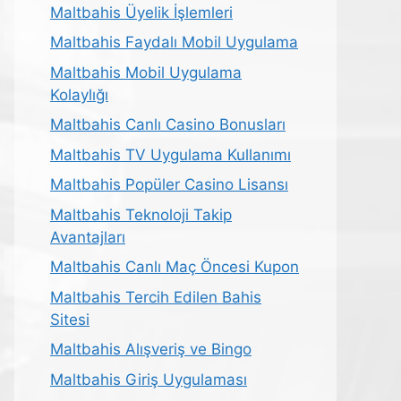
Maltbahis Üyelik İşlemleri
Maltbahis Faydalı Mobil Uygulama
Maltbahis Mobil Uygulama
Kolaylığı
Maltbahis Canlı Casino Bonusları
Maltbahis TV Uygulama Kullanımı
Maltbahis Popüler Casino Lisansı
Maltbahis Teknoloji Takip
Avantajları
Maltbahis Canlı Maç Öncesi Kupon
Maltbahis Tercih Edilen Bahis
Sitesi
Maltbahis Alışveriş ve Bingo
Maltbahis Giriş Uygulaması