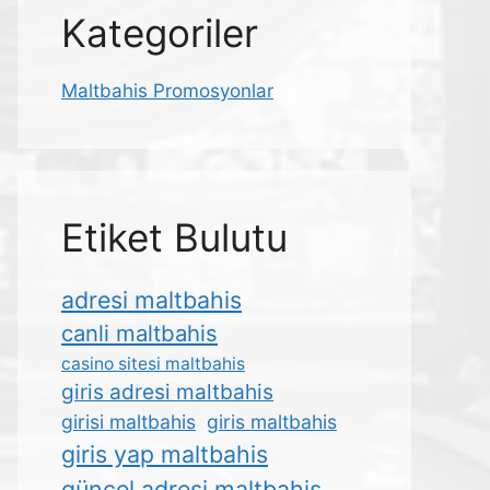
Kategoriler
Maltbahis Promosyonlar
Etiket Bulutu
adresi maltbahis
canli maltbahis
casino sitesi maltbahis
giris adresi maltbahis
girisi maltbahis
giris maltbahis
giris yap maltbahis
güncel adresi maltbahis