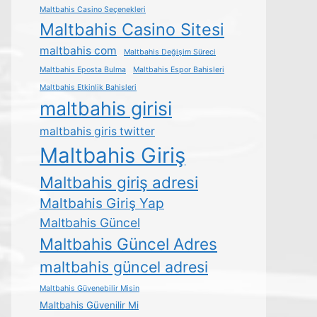
Maltbahis Casino Seçenekleri
Maltbahis Casino Sitesi
maltbahis com
Maltbahis Değişim Süreci
Maltbahis Eposta Bulma
Maltbahis Espor Bahisleri
Maltbahis Etkinlik Bahisleri
maltbahis girisi
maltbahis giris twitter
Maltbahis Giriş
Maltbahis giriş adresi
Maltbahis Giriş Yap
Maltbahis Güncel
Maltbahis Güncel Adres
maltbahis güncel adresi
Maltbahis Güvenebilir Misin
Maltbahis Güvenilir Mi