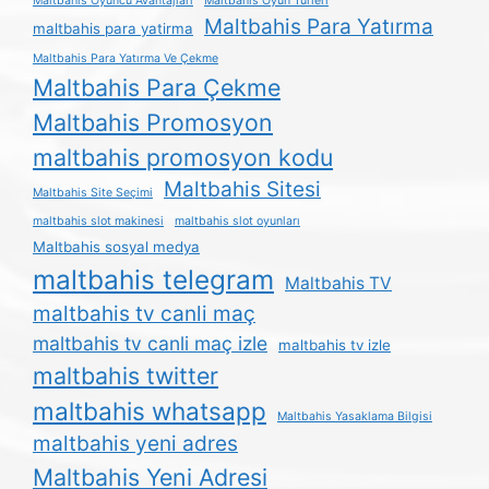
Maltbahis Oyuncu Avantajları
Maltbahis Oyun Türleri
Maltbahis Para Yatırma
maltbahis para yatirma
Maltbahis Para Yatırma Ve Çekme
Maltbahis Para Çekme
Maltbahis Promosyon
maltbahis promosyon kodu
Maltbahis Sitesi
Maltbahis Site Seçimi
maltbahis slot makinesi
maltbahis slot oyunları
Maltbahis sosyal medya
maltbahis telegram
Maltbahis TV
maltbahis tv canli maç
maltbahis tv canli maç izle
maltbahis tv izle
maltbahis twitter
maltbahis whatsapp
Maltbahis Yasaklama Bilgisi
maltbahis yeni adres
Maltbahis Yeni Adresi