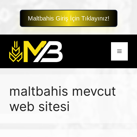
Maltbahis Giriş İçin Tıklayınız!
İçeriğe
atla
Menü
maltbahis mevcut
web sitesi