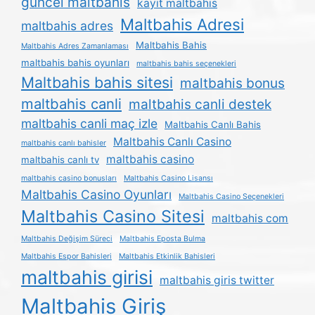
güncel maltbahis
kayit maltbahis
Maltbahis Adresi
maltbahis adres
Maltbahis Bahis
Maltbahis Adres Zamanlaması
maltbahis bahis oyunları
maltbahis bahis seçenekleri
Maltbahis bahis sitesi
maltbahis bonus
maltbahis canli
maltbahis canli destek
maltbahis canli maç izle
Maltbahis Canlı Bahis
Maltbahis Canlı Casino
maltbahis canlı bahisler
maltbahis casino
maltbahis canlı tv
maltbahis casino bonusları
Maltbahis Casino Lisansı
Maltbahis Casino Oyunları
Maltbahis Casino Seçenekleri
Maltbahis Casino Sitesi
maltbahis com
Maltbahis Değişim Süreci
Maltbahis Eposta Bulma
Maltbahis Espor Bahisleri
Maltbahis Etkinlik Bahisleri
maltbahis girisi
maltbahis giris twitter
Maltbahis Giriş