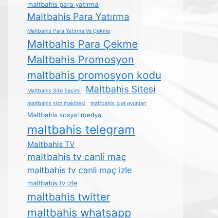
maltbahis para yatirma
Maltbahis Para Yatırma
Maltbahis Para Yatırma Ve Çekme
Maltbahis Para Çekme
Maltbahis Promosyon
maltbahis promosyon kodu
Maltbahis Sitesi
Maltbahis Site Seçimi
maltbahis slot makinesi
maltbahis slot oyunları
Maltbahis sosyal medya
maltbahis telegram
Maltbahis TV
maltbahis tv canli maç
maltbahis tv canli maç izle
maltbahis tv izle
maltbahis twitter
maltbahis whatsapp