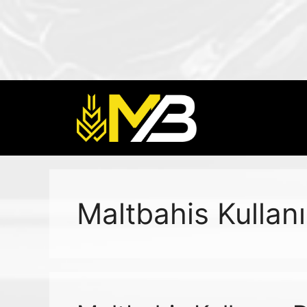
İçeriğe
atla
Maltbahis Kullanı