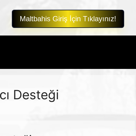
Maltbahis Giriş İçin Tıklayınız!
cı Desteği