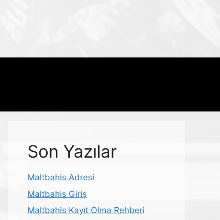
Son Yazılar
Maltbahis Adresi
Maltbahis Giriş
Maltbahis Kayıt Olma Rehberi