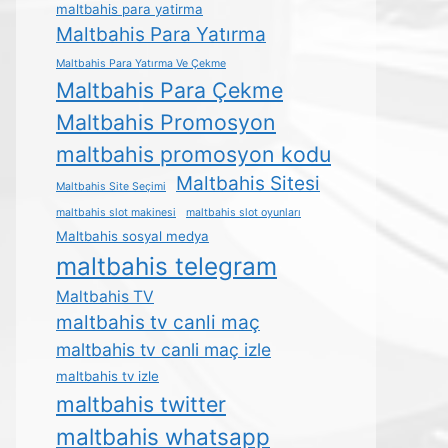
maltbahis para yatirma
Maltbahis Para Yatırma
Maltbahis Para Yatırma Ve Çekme
Maltbahis Para Çekme
Maltbahis Promosyon
maltbahis promosyon kodu
Maltbahis Sitesi
Maltbahis Site Seçimi
maltbahis slot makinesi
maltbahis slot oyunları
Maltbahis sosyal medya
maltbahis telegram
Maltbahis TV
maltbahis tv canli maç
maltbahis tv canli maç izle
maltbahis tv izle
maltbahis twitter
maltbahis whatsapp