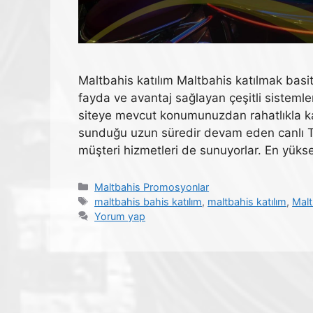
Maltbahis katılım Maltbahis katılmak basit 
fayda ve avantaj sağlayan çeşitli sisteml
siteye mevcut konumunuzdan rahatlıkla katı
sunduğu uzun süredir devam eden canlı Türk
müşteri hizmetleri de sunuyorlar. En yük
Kategoriler
Maltbahis Promosyonlar
Etiketler
maltbahis bahis katılım
,
maltbahis katılım
,
Mal
Yorum yap