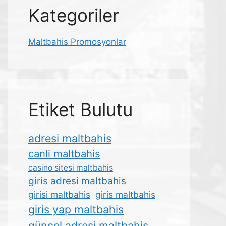
Kategoriler
Maltbahis Promosyonlar
Etiket Bulutu
adresi maltbahis
canli maltbahis
casino sitesi maltbahis
giris adresi maltbahis
girisi maltbahis
giris maltbahis
giris yap maltbahis
güncel adresi maltbahis