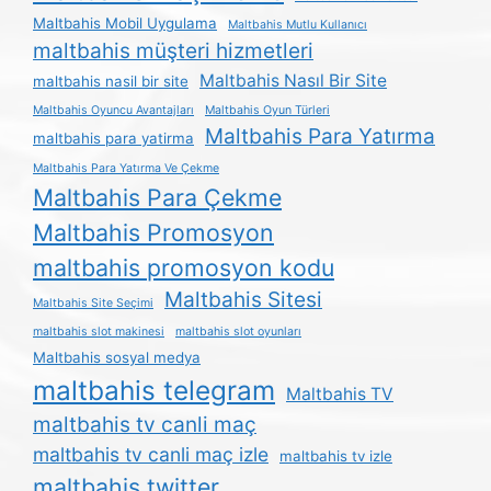
Maltbahis Mobil Uygulama
Maltbahis Mutlu Kullanıcı
maltbahis müşteri hizmetleri
Maltbahis Nasıl Bir Site
maltbahis nasil bir site
Maltbahis Oyuncu Avantajları
Maltbahis Oyun Türleri
Maltbahis Para Yatırma
maltbahis para yatirma
Maltbahis Para Yatırma Ve Çekme
Maltbahis Para Çekme
Maltbahis Promosyon
maltbahis promosyon kodu
Maltbahis Sitesi
Maltbahis Site Seçimi
maltbahis slot makinesi
maltbahis slot oyunları
Maltbahis sosyal medya
maltbahis telegram
Maltbahis TV
maltbahis tv canli maç
maltbahis tv canli maç izle
maltbahis tv izle
maltbahis twitter