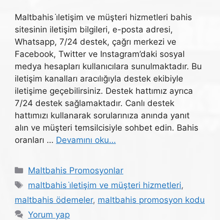
Maltbahis i̇letişim ve müşteri hizmetleri bahis
sitesinin iletişim bilgileri, e-posta adresi,
Whatsapp, 7/24 destek, çağrı merkezi ve
Facebook, Twitter ve Instagram’daki sosyal
medya hesapları kullanıcılara sunulmaktadır. Bu
iletişim kanalları aracılığıyla destek ekibiyle
iletişime geçebilirsiniz. Destek hattımız ayrıca
7/24 destek sağlamaktadır. Canlı destek
hattımızı kullanarak sorularınıza anında yanıt
alın ve müşteri temsilcisiyle sohbet edin. Bahis
oranları …
Devamını oku…
Kategoriler
Maltbahis Promosyonlar
Etiketler
maltbahis i̇letişim ve müşteri hizmetleri
,
maltbahis ödemeler
,
maltbahis promosyon kodu
Yorum yap