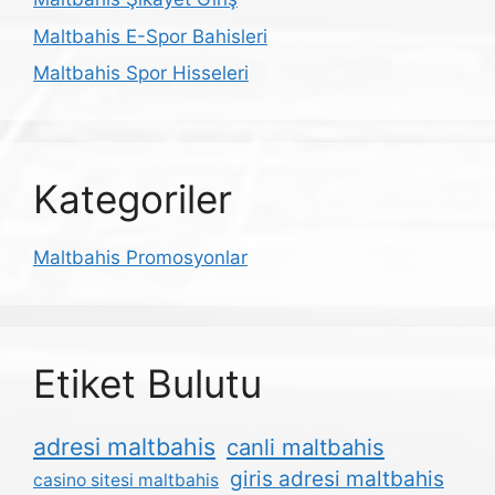
Maltbahis E-Spor Bahisleri
Maltbahis Spor Hisseleri
Kategoriler
Maltbahis Promosyonlar
Etiket Bulutu
adresi maltbahis
canli maltbahis
giris adresi maltbahis
casino sitesi maltbahis