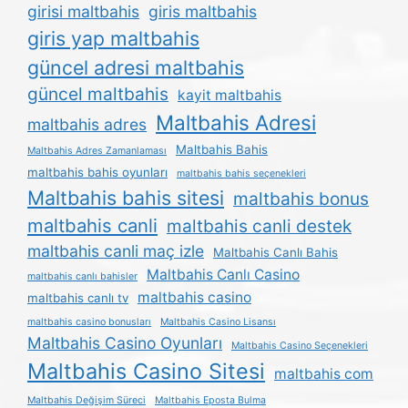
girisi maltbahis
giris maltbahis
giris yap maltbahis
güncel adresi maltbahis
güncel maltbahis
kayit maltbahis
Maltbahis Adresi
maltbahis adres
Maltbahis Bahis
Maltbahis Adres Zamanlaması
maltbahis bahis oyunları
maltbahis bahis seçenekleri
Maltbahis bahis sitesi
maltbahis bonus
maltbahis canli
maltbahis canli destek
maltbahis canli maç izle
Maltbahis Canlı Bahis
Maltbahis Canlı Casino
maltbahis canlı bahisler
maltbahis casino
maltbahis canlı tv
maltbahis casino bonusları
Maltbahis Casino Lisansı
Maltbahis Casino Oyunları
Maltbahis Casino Seçenekleri
Maltbahis Casino Sitesi
maltbahis com
Maltbahis Değişim Süreci
Maltbahis Eposta Bulma