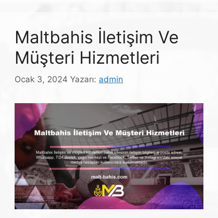
Maltbahis İletişim Ve
Müşteri Hizmetleri
Ocak 3, 2024
Yazarı:
admin