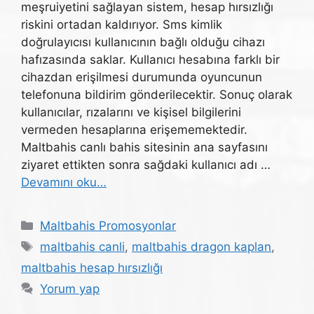
meşruiyetini sağlayan sistem, hesap hırsızlığı
riskini ortadan kaldırıyor. Sms kimlik
doğrulayıcısı kullanıcının bağlı olduğu cihazı
hafızasında saklar. Kullanıcı hesabına farklı bir
cihazdan erişilmesi durumunda oyuncunun
telefonuna bildirim gönderilecektir. Sonuç olarak
kullanıcılar, rızalarını ve kişisel bilgilerini
vermeden hesaplarına erişememektedir.
Maltbahis canlı bahis sitesinin ana sayfasını
ziyaret ettikten sonra sağdaki kullanıcı adı …
Devamını oku…
Kategoriler
Maltbahis Promosyonlar
Etiketler
maltbahis canli
,
maltbahis dragon kaplan
,
maltbahis hesap hırsızlığı
Yorum yap