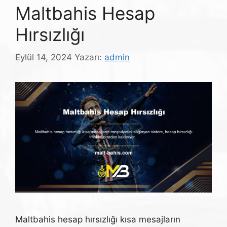
Maltbahis Hesap
Hırsızlığı
Eylül 14, 2024
Yazarı:
admin
Maltbahis hesap hırsızlığı kısa mesajların