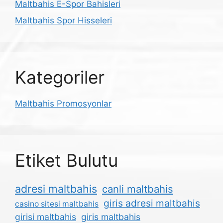
Maltbahis E-Spor Bahisleri
Maltbahis Spor Hisseleri
Kategoriler
Maltbahis Promosyonlar
Etiket Bulutu
adresi maltbahis
canli maltbahis
giris adresi maltbahis
casino sitesi maltbahis
girisi maltbahis
giris maltbahis