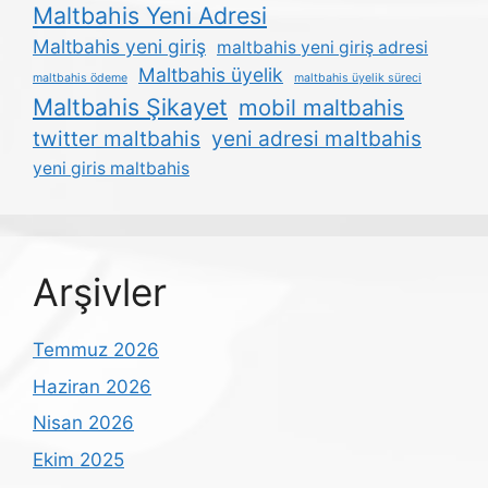
Maltbahis Yeni Adresi
Maltbahis yeni giriş
maltbahis yeni giriş adresi
Maltbahis üyelik
maltbahis ödeme
maltbahis üyelik süreci
Maltbahis Şikayet
mobil maltbahis
twitter maltbahis
yeni adresi maltbahis
yeni giris maltbahis
Arşivler
Temmuz 2026
Haziran 2026
Nisan 2026
Ekim 2025