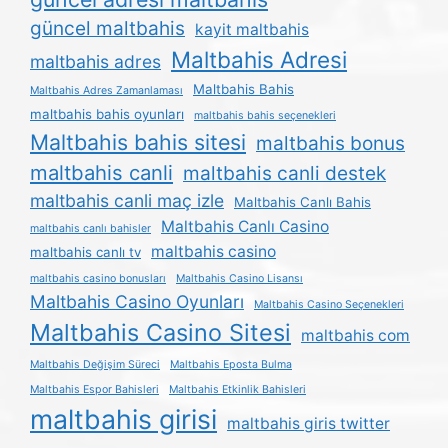
güncel maltbahis
kayit maltbahis
Maltbahis Adresi
maltbahis adres
Maltbahis Bahis
Maltbahis Adres Zamanlaması
maltbahis bahis oyunları
maltbahis bahis seçenekleri
Maltbahis bahis sitesi
maltbahis bonus
maltbahis canli
maltbahis canli destek
maltbahis canli maç izle
Maltbahis Canlı Bahis
Maltbahis Canlı Casino
maltbahis canlı bahisler
maltbahis casino
maltbahis canlı tv
maltbahis casino bonusları
Maltbahis Casino Lisansı
Maltbahis Casino Oyunları
Maltbahis Casino Seçenekleri
Maltbahis Casino Sitesi
maltbahis com
Maltbahis Değişim Süreci
Maltbahis Eposta Bulma
Maltbahis Espor Bahisleri
Maltbahis Etkinlik Bahisleri
maltbahis girisi
maltbahis giris twitter