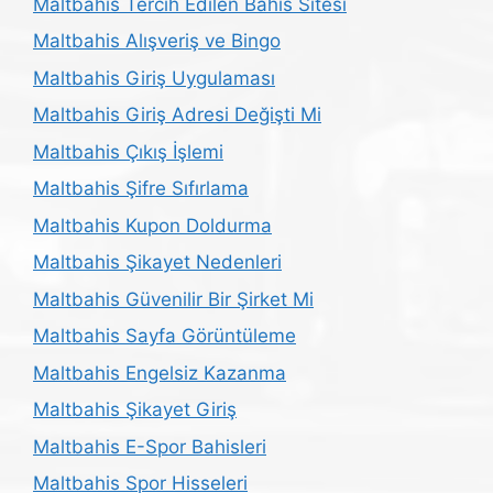
Maltbahis Tercih Edilen Bahis Sitesi
Maltbahis Alışveriş ve Bingo
Maltbahis Giriş Uygulaması
Maltbahis Giriş Adresi Değişti Mi
Maltbahis Çıkış İşlemi
Maltbahis Şifre Sıfırlama
Maltbahis Kupon Doldurma
Maltbahis Şikayet Nedenleri
Maltbahis Güvenilir Bir Şirket Mi
Maltbahis Sayfa Görüntüleme
Maltbahis Engelsiz Kazanma
Maltbahis Şikayet Giriş
Maltbahis E-Spor Bahisleri
Maltbahis Spor Hisseleri