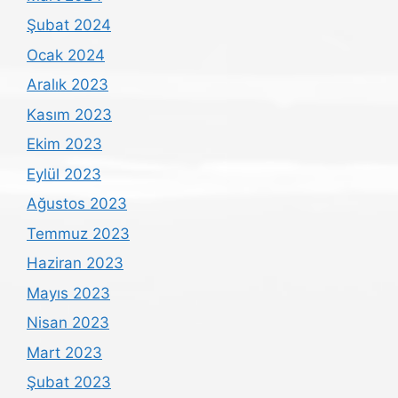
Şubat 2024
Ocak 2024
Aralık 2023
Kasım 2023
Ekim 2023
Eylül 2023
Ağustos 2023
Temmuz 2023
Haziran 2023
Mayıs 2023
Nisan 2023
Mart 2023
Şubat 2023