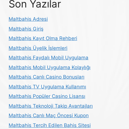
Son Yazılar
Maltbahis Adresi
Maltbahis Giriş
Maltbahis Kayıt Olma Rehberi
Maltbahis Üyelik İşlemleri
Maltbahis Faydalı Mobil Uygulama
Maltbahis Mobil Uygulama Kolaylığı
Maltbahis Canlı Casino Bonusları
Maltbahis TV Uygulama Kullanımı
Maltbahis Popüler Casino Lisansı
Maltbahis Teknoloji Takip Avantajları
Maltbahis Canlı Maç Öncesi Kupon
Maltbahis Tercih Edilen Bahis Sitesi