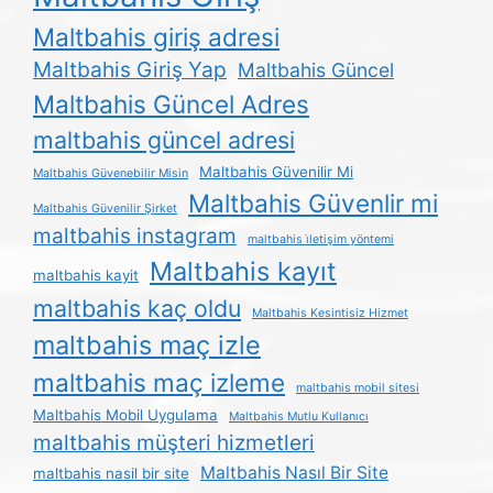
Maltbahis giriş adresi
Maltbahis Giriş Yap
Maltbahis Güncel
Maltbahis Güncel Adres
maltbahis güncel adresi
Maltbahis Güvenilir Mi
Maltbahis Güvenebilir Misin
Maltbahis Güvenlir mi
Maltbahis Güvenilir Şirket
maltbahis instagram
maltbahis i̇letişim yöntemi
Maltbahis kayıt
maltbahis kayit
maltbahis kaç oldu
Maltbahis Kesintisiz Hizmet
maltbahis maç izle
maltbahis maç izleme
maltbahis mobil sitesi
Maltbahis Mobil Uygulama
Maltbahis Mutlu Kullanıcı
maltbahis müşteri hizmetleri
Maltbahis Nasıl Bir Site
maltbahis nasil bir site