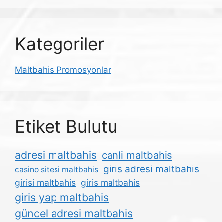
Kategoriler
Maltbahis Promosyonlar
Etiket Bulutu
adresi maltbahis
canli maltbahis
giris adresi maltbahis
casino sitesi maltbahis
girisi maltbahis
giris maltbahis
giris yap maltbahis
güncel adresi maltbahis