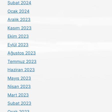
Şubat 2024
Ocak 2024
Aralık 2023
Kasım 2023
Ekim 2023
Eylül 2023
Ağustos 2023
Temmuz 2023
Haziran 2023
Mayıs 2023
Nisan 2023
Mart 2023
Şubat 2023
Ocak 2023