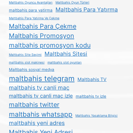
Maltbahis Oyuncu Avantajları
Maltbahis Oyun Türleri
Maltbahis Para Yatırma
maltbahis para yatirma
Maltbahis Para Yatırma Ve Çekme
Maltbahis Para Çekme
Maltbahis Promosyon
maltbahis promosyon kodu
Maltbahis Sitesi
Maltbahis Site Seçimi
maltbahis slot makinesi
maltbahis slot oyunları
Maltbahis sosyal medya
maltbahis telegram
Maltbahis TV
maltbahis tv canli maç
maltbahis tv canli maç izle
maltbahis tv izle
maltbahis twitter
maltbahis whatsapp
Maltbahis Yasaklama Bilgisi
maltbahis yeni adres
Maltbahis Yeni Adresi