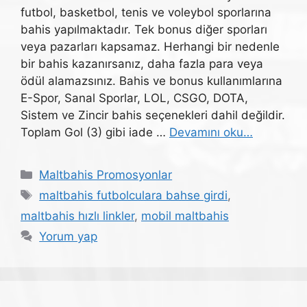
futbol, basketbol, tenis ve voleybol sporlarına
bahis yapılmaktadır. Tek bonus diğer sporları
veya pazarları kapsamaz. Herhangi bir nedenle
bir bahis kazanırsanız, daha fazla para veya
ödül alamazsınız. Bahis ve bonus kullanımlarına
E-Spor, Sanal Sporlar, LOL, CSGO, DOTA,
Sistem ve Zincir bahis seçenekleri dahil değildir.
Toplam Gol (3) gibi iade …
Devamını oku…
Kategoriler
Maltbahis Promosyonlar
Etiketler
maltbahis futbolculara bahse girdi
,
maltbahis hızlı linkler
,
mobil maltbahis
Yorum yap