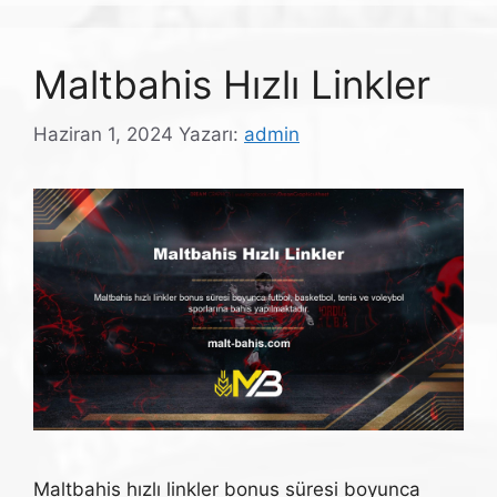
Maltbahis Hızlı Linkler
Haziran 1, 2024
Yazarı:
admin
Maltbahis hızlı linkler bonus süresi boyunca