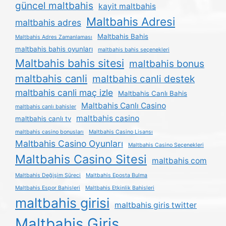
güncel maltbahis
kayit maltbahis
Maltbahis Adresi
maltbahis adres
Maltbahis Bahis
Maltbahis Adres Zamanlaması
maltbahis bahis oyunları
maltbahis bahis seçenekleri
Maltbahis bahis sitesi
maltbahis bonus
maltbahis canli
maltbahis canli destek
maltbahis canli maç izle
Maltbahis Canlı Bahis
Maltbahis Canlı Casino
maltbahis canlı bahisler
maltbahis casino
maltbahis canlı tv
maltbahis casino bonusları
Maltbahis Casino Lisansı
Maltbahis Casino Oyunları
Maltbahis Casino Seçenekleri
Maltbahis Casino Sitesi
maltbahis com
Maltbahis Değişim Süreci
Maltbahis Eposta Bulma
Maltbahis Espor Bahisleri
Maltbahis Etkinlik Bahisleri
maltbahis girisi
maltbahis giris twitter
Maltbahis Giriş