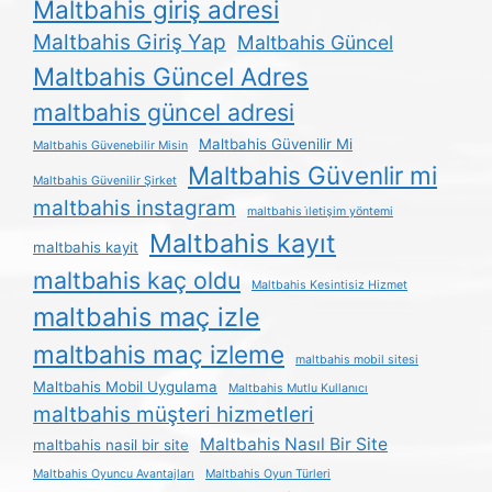
Maltbahis giriş adresi
Maltbahis Giriş Yap
Maltbahis Güncel
Maltbahis Güncel Adres
maltbahis güncel adresi
Maltbahis Güvenilir Mi
Maltbahis Güvenebilir Misin
Maltbahis Güvenlir mi
Maltbahis Güvenilir Şirket
maltbahis instagram
maltbahis i̇letişim yöntemi
Maltbahis kayıt
maltbahis kayit
maltbahis kaç oldu
Maltbahis Kesintisiz Hizmet
maltbahis maç izle
maltbahis maç izleme
maltbahis mobil sitesi
Maltbahis Mobil Uygulama
Maltbahis Mutlu Kullanıcı
maltbahis müşteri hizmetleri
Maltbahis Nasıl Bir Site
maltbahis nasil bir site
Maltbahis Oyuncu Avantajları
Maltbahis Oyun Türleri