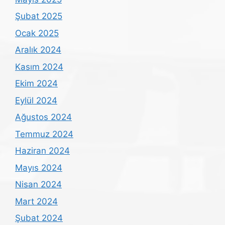
Şubat 2025
Ocak 2025
Aralık 2024
Kasım 2024
Ekim 2024
Eylül 2024
Ağustos 2024
Temmuz 2024
Haziran 2024
Mayıs 2024
Nisan 2024
Mart 2024
Şubat 2024