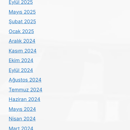
Eylül 2025
Mayıs 2025
Şubat 2025
Ocak 2025
Aralık 2024
Kasım 2024
Ekim 2024
Eylül 2024
Ağustos 2024
Temmuz 2024
Haziran 2024
Mayıs 2024
Nisan 2024
Mart 2024