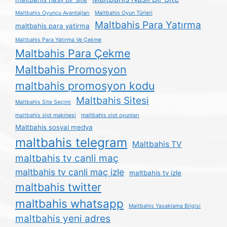
Maltbahis Oyuncu Avantajları
Maltbahis Oyun Türleri
Maltbahis Para Yatırma
maltbahis para yatirma
Maltbahis Para Yatırma Ve Çekme
Maltbahis Para Çekme
Maltbahis Promosyon
maltbahis promosyon kodu
Maltbahis Sitesi
Maltbahis Site Seçimi
maltbahis slot makinesi
maltbahis slot oyunları
Maltbahis sosyal medya
maltbahis telegram
Maltbahis TV
maltbahis tv canli maç
maltbahis tv canli maç izle
maltbahis tv izle
maltbahis twitter
maltbahis whatsapp
Maltbahis Yasaklama Bilgisi
maltbahis yeni adres