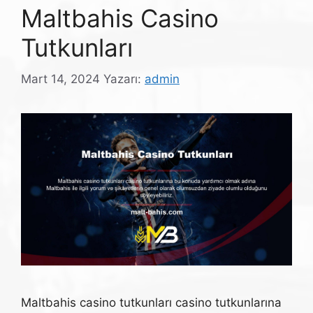
Maltbahis Casino
Tutkunları
Mart 14, 2024
Yazarı:
admin
Maltbahis casino tutkunları casino tutkunlarına