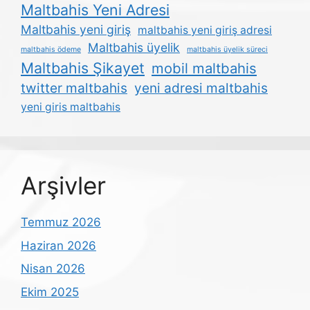
Maltbahis Yeni Adresi
Maltbahis yeni giriş
maltbahis yeni giriş adresi
Maltbahis üyelik
maltbahis ödeme
maltbahis üyelik süreci
Maltbahis Şikayet
mobil maltbahis
twitter maltbahis
yeni adresi maltbahis
yeni giris maltbahis
Arşivler
Temmuz 2026
Haziran 2026
Nisan 2026
Ekim 2025