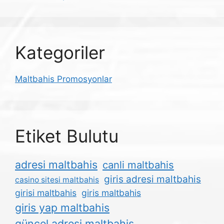
Kategoriler
Maltbahis Promosyonlar
Etiket Bulutu
adresi maltbahis
canli maltbahis
giris adresi maltbahis
casino sitesi maltbahis
girisi maltbahis
giris maltbahis
giris yap maltbahis
güncel adresi maltbahis