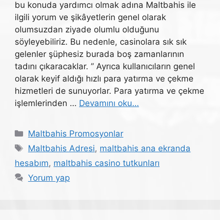
bu konuda yardımcı olmak adına Maltbahis ile
ilgili yorum ve şikâyetlerin genel olarak
olumsuzdan ziyade olumlu olduğunu
söyleyebiliriz. Bu nedenle, casinolara sık sık
gelenler şüphesiz burada boş zamanlarının
tadını çıkaracaklar. ” Ayrıca kullanıcıların genel
olarak keyif aldığı hızlı para yatırma ve çekme
hizmetleri de sunuyorlar. Para yatırma ve çekme
işlemlerinden …
Devamını oku…
Kategoriler
Maltbahis Promosyonlar
Etiketler
Maltbahis Adresi
,
maltbahis ana ekranda
hesabım
,
maltbahis casino tutkunları
Yorum yap