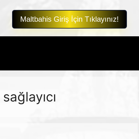
Maltbahis Giriş İçin Tıklayınız!
 sağlayıcı