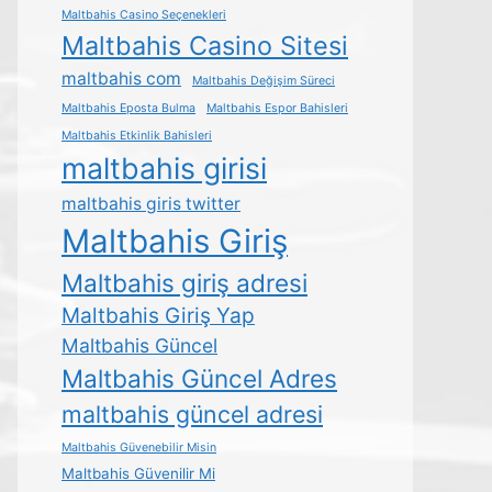
Maltbahis Casino Seçenekleri
Maltbahis Casino Sitesi
maltbahis com
Maltbahis Değişim Süreci
Maltbahis Eposta Bulma
Maltbahis Espor Bahisleri
Maltbahis Etkinlik Bahisleri
maltbahis girisi
maltbahis giris twitter
Maltbahis Giriş
Maltbahis giriş adresi
Maltbahis Giriş Yap
Maltbahis Güncel
Maltbahis Güncel Adres
maltbahis güncel adresi
Maltbahis Güvenebilir Misin
Maltbahis Güvenilir Mi