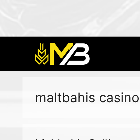
İçeriğe
atla
maltbahis casino