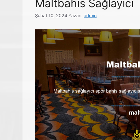
Maltbahis Sağlayıcı
Şubat 10, 2024
Yazarı:
admin