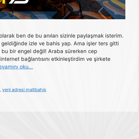
olarak ben de bu anıları sizinle paylaşmak isterim.
ldiğinde izle ve bahis yap. Ama işler ters gitti
 bu bir engel değil! Araba sürerken cep
ternet bağlantısını etkinleştirdim ve şirkete
evamını oku…
,
yeni adresi maltbahis