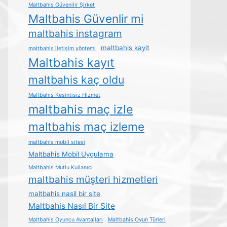
Maltbahis Güvenilir Şirket
Maltbahis Güvenlir mi
maltbahis instagram
maltbahis kayit
maltbahis i̇letişim yöntemi
Maltbahis kayıt
maltbahis kaç oldu
Maltbahis Kesintisiz Hizmet
maltbahis maç izle
maltbahis maç izleme
maltbahis mobil sitesi
Maltbahis Mobil Uygulama
Maltbahis Mutlu Kullanıcı
maltbahis müşteri hizmetleri
maltbahis nasil bir site
Maltbahis Nasıl Bir Site
Maltbahis Oyuncu Avantajları
Maltbahis Oyun Türleri