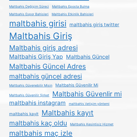
Maltbahis Değişim Süreci
Maltbahis Eposta Bulma
Maltbahis Espor Bahisleri
Maltbahis Etkinlik Bahisleri
maltbahis girisi
maltbahis giris twitter
Maltbahis Giriş
Maltbahis giriş adresi
Maltbahis Giriş Yap
Maltbahis Güncel
Maltbahis Güncel Adres
maltbahis güncel adresi
Maltbahis Güvenilir Mi
Maltbahis Güvenebilir Misin
Maltbahis Güvenlir mi
Maltbahis Güvenilir Şirket
maltbahis instagram
maltbahis i̇letişim yöntemi
Maltbahis kayıt
maltbahis kayit
maltbahis kaç oldu
Maltbahis Kesintisiz Hizmet
maltbahis maç izle