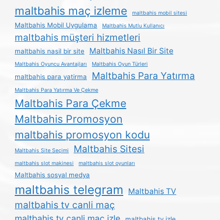
maltbahis maç izleme
maltbahis mobil sitesi
Maltbahis Mobil Uygulama
Maltbahis Mutlu Kullanıcı
maltbahis müşteri hizmetleri
Maltbahis Nasıl Bir Site
maltbahis nasil bir site
Maltbahis Oyuncu Avantajları
Maltbahis Oyun Türleri
Maltbahis Para Yatırma
maltbahis para yatirma
Maltbahis Para Yatırma Ve Çekme
Maltbahis Para Çekme
Maltbahis Promosyon
maltbahis promosyon kodu
Maltbahis Sitesi
Maltbahis Site Seçimi
maltbahis slot makinesi
maltbahis slot oyunları
Maltbahis sosyal medya
maltbahis telegram
Maltbahis TV
maltbahis tv canli maç
maltbahis tv canli maç izle
maltbahis tv izle