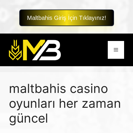
Maltbahis Giriş İçin Tıklayınız!
İçeriğe
atla
Menü
maltbahis casino
oyunları her zaman
güncel