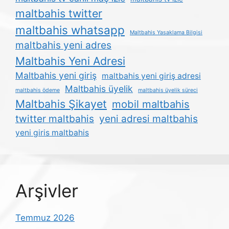
maltbahis twitter
maltbahis whatsapp
Maltbahis Yasaklama Bilgisi
maltbahis yeni adres
Maltbahis Yeni Adresi
Maltbahis yeni giriş
maltbahis yeni giriş adresi
Maltbahis üyelik
maltbahis ödeme
maltbahis üyelik süreci
Maltbahis Şikayet
mobil maltbahis
twitter maltbahis
yeni adresi maltbahis
yeni giris maltbahis
Arşivler
Temmuz 2026