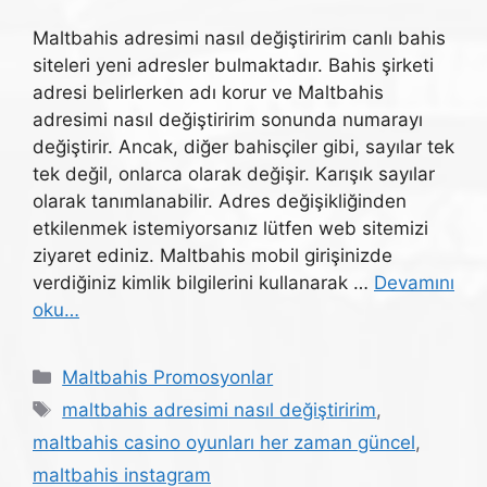
Maltbahis adresimi nasıl değiştiririm canlı bahis
siteleri yeni adresler bulmaktadır. Bahis şirketi
adresi belirlerken adı korur ve Maltbahis
adresimi nasıl değiştiririm sonunda numarayı
değiştirir. Ancak, diğer bahisçiler gibi, sayılar tek
tek değil, onlarca olarak değişir. Karışık sayılar
olarak tanımlanabilir. Adres değişikliğinden
etkilenmek istemiyorsanız lütfen web sitemizi
ziyaret ediniz. Maltbahis mobil girişinizde
verdiğiniz kimlik bilgilerini kullanarak …
Devamını
oku…
Kategoriler
Maltbahis Promosyonlar
Etiketler
maltbahis adresimi nasıl değiştiririm
,
maltbahis casino oyunları her zaman güncel
,
maltbahis instagram