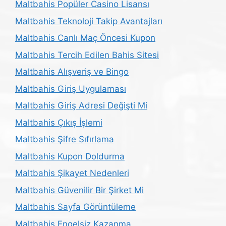
Maltbahis Popüler Casino Lisansı
Maltbahis Teknoloji Takip Avantajları
Maltbahis Canlı Maç Öncesi Kupon
Maltbahis Tercih Edilen Bahis Sitesi
Maltbahis Alışveriş ve Bingo
Maltbahis Giriş Uygulaması
Maltbahis Giriş Adresi Değişti Mi
Maltbahis Çıkış İşlemi
Maltbahis Şifre Sıfırlama
Maltbahis Kupon Doldurma
Maltbahis Şikayet Nedenleri
Maltbahis Güvenilir Bir Şirket Mi
Maltbahis Sayfa Görüntüleme
Maltbahis Engelsiz Kazanma