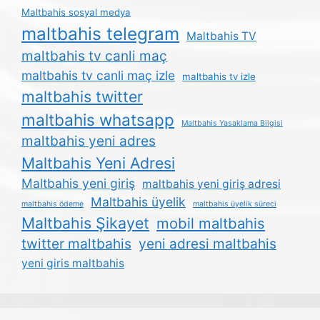
Maltbahis sosyal medya
maltbahis telegram
Maltbahis TV
maltbahis tv canli maç
maltbahis tv canli maç izle
maltbahis tv izle
maltbahis twitter
maltbahis whatsapp
Maltbahis Yasaklama Bilgisi
maltbahis yeni adres
Maltbahis Yeni Adresi
Maltbahis yeni giriş
maltbahis yeni giriş adresi
Maltbahis üyelik
maltbahis ödeme
maltbahis üyelik süreci
Maltbahis Şikayet
mobil maltbahis
twitter maltbahis
yeni adresi maltbahis
yeni giris maltbahis