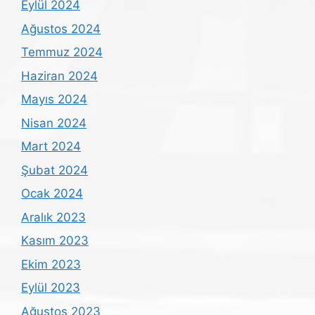
Eylül 2024
Ağustos 2024
Temmuz 2024
Haziran 2024
Mayıs 2024
Nisan 2024
Mart 2024
Şubat 2024
Ocak 2024
Aralık 2023
Kasım 2023
Ekim 2023
Eylül 2023
Ağustos 2023