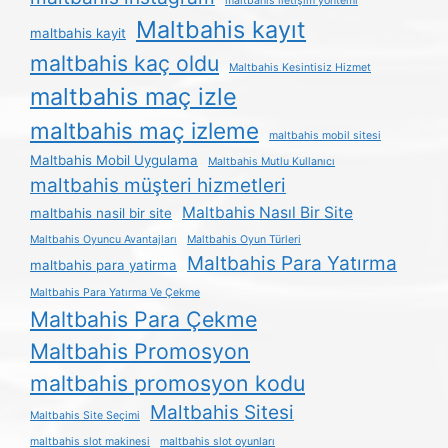
maltbahis i̇letişim yöntemi
Maltbahis kayıt
maltbahis kayit
maltbahis kaç oldu
Maltbahis Kesintisiz Hizmet
maltbahis maç izle
maltbahis maç izleme
maltbahis mobil sitesi
Maltbahis Mobil Uygulama
Maltbahis Mutlu Kullanıcı
maltbahis müşteri hizmetleri
Maltbahis Nasıl Bir Site
maltbahis nasil bir site
Maltbahis Oyuncu Avantajları
Maltbahis Oyun Türleri
Maltbahis Para Yatırma
maltbahis para yatirma
Maltbahis Para Yatırma Ve Çekme
Maltbahis Para Çekme
Maltbahis Promosyon
maltbahis promosyon kodu
Maltbahis Sitesi
Maltbahis Site Seçimi
maltbahis slot makinesi
maltbahis slot oyunları