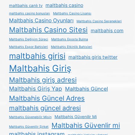
maltbahis casino
maltbahis canlı tv
maltbahis casino bonusları
Maltbahis Casino Lisansı
Maltbahis Casino Oyunları
Maltbahis Casino Seçenekleri
Maltbahis Casino Sitesi
maltbahis com
Maltbahis Değişim Süreci
Maltbahis Eposta Bulma
Maltbahis Espor Bahisleri
Maltbahis Etkinlik Bahisleri
maltbahis girisi
maltbahis giris twitter
Maltbahis Giriş
Maltbahis giriş adresi
Maltbahis Giriş Yap
Maltbahis Güncel
Maltbahis Güncel Adres
maltbahis güncel adresi
Maltbahis Güvenilir Mi
Maltbahis Güvenebilir Misin
Maltbahis Güvenlir mi
Maltbahis Güvenilir Şirket
maltbahis instagram