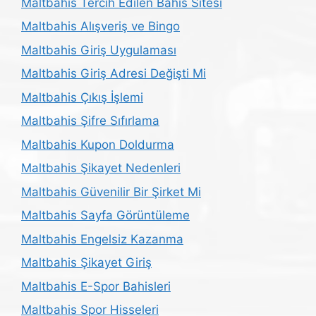
Maltbahis Tercih Edilen Bahis Sitesi
Maltbahis Alışveriş ve Bingo
Maltbahis Giriş Uygulaması
Maltbahis Giriş Adresi Değişti Mi
Maltbahis Çıkış İşlemi
Maltbahis Şifre Sıfırlama
Maltbahis Kupon Doldurma
Maltbahis Şikayet Nedenleri
Maltbahis Güvenilir Bir Şirket Mi
Maltbahis Sayfa Görüntüleme
Maltbahis Engelsiz Kazanma
Maltbahis Şikayet Giriş
Maltbahis E-Spor Bahisleri
Maltbahis Spor Hisseleri