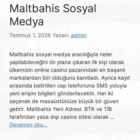
Maltbahis Sosyal
Medya
Temmuz 1, 2026
Yazarı:
admin
Maltbahis sosyal medya aracılığıyla neler
yapılabileceğini ön plana çıkaran ilk kişi olarak
ülkemizin online casino pazarındaki en başarılı
markalardan biri olduğunu kanıtladı. Ayrıca kayıt
sırasında belirtilen cep telefonuna SMS yoluyla
yeni erişim bilgileri gönderilecektir. Her iki
seçenek de masaüstünüze büyük bir güven
getirir. Maltbahis Yeni Adresi. BTK ve TİB
tarafından yasa dışı casino sitesi olarak …
Devamını oku…