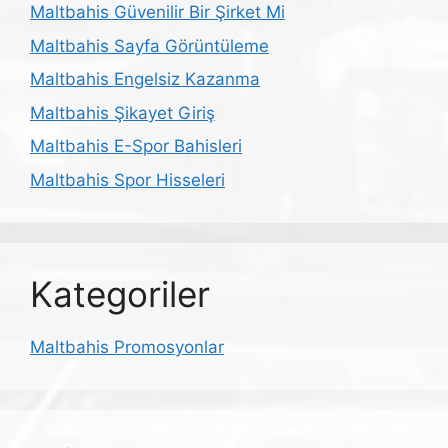
Maltbahis Güvenilir Bir Şirket Mi
Maltbahis Sayfa Görüntüleme
Maltbahis Engelsiz Kazanma
Maltbahis Şikayet Giriş
Maltbahis E-Spor Bahisleri
Maltbahis Spor Hisseleri
Kategoriler
Maltbahis Promosyonlar