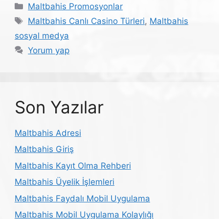
Kategoriler
Maltbahis Promosyonlar
Etiketler
Maltbahis Canlı Casino Türleri
,
Maltbahis
sosyal medya
Yorum yap
Son Yazılar
Maltbahis Adresi
Maltbahis Giriş
Maltbahis Kayıt Olma Rehberi
Maltbahis Üyelik İşlemleri
Maltbahis Faydalı Mobil Uygulama
Maltbahis Mobil Uygulama Kolaylığı