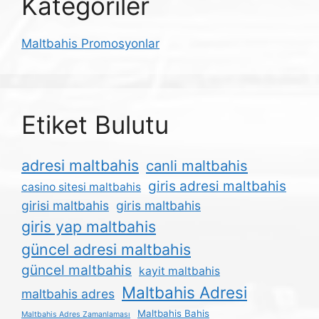
Kategoriler
Maltbahis Promosyonlar
Etiket Bulutu
adresi maltbahis
canli maltbahis
giris adresi maltbahis
casino sitesi maltbahis
girisi maltbahis
giris maltbahis
giris yap maltbahis
güncel adresi maltbahis
güncel maltbahis
kayit maltbahis
Maltbahis Adresi
maltbahis adres
Maltbahis Bahis
Maltbahis Adres Zamanlaması