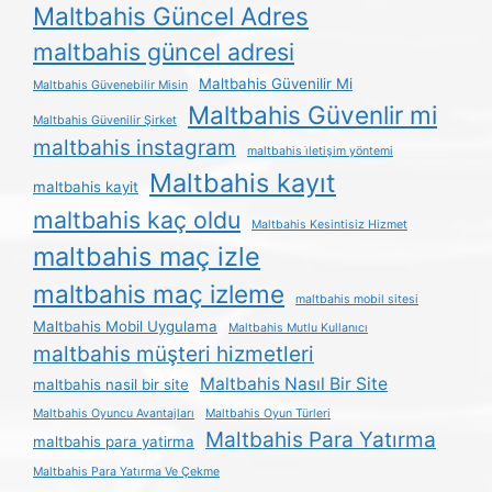
Maltbahis Güncel Adres
maltbahis güncel adresi
Maltbahis Güvenilir Mi
Maltbahis Güvenebilir Misin
Maltbahis Güvenlir mi
Maltbahis Güvenilir Şirket
maltbahis instagram
maltbahis i̇letişim yöntemi
Maltbahis kayıt
maltbahis kayit
maltbahis kaç oldu
Maltbahis Kesintisiz Hizmet
maltbahis maç izle
maltbahis maç izleme
maltbahis mobil sitesi
Maltbahis Mobil Uygulama
Maltbahis Mutlu Kullanıcı
maltbahis müşteri hizmetleri
Maltbahis Nasıl Bir Site
maltbahis nasil bir site
Maltbahis Oyuncu Avantajları
Maltbahis Oyun Türleri
Maltbahis Para Yatırma
maltbahis para yatirma
Maltbahis Para Yatırma Ve Çekme