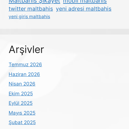
Maltbahis Şikayet
mobil maltbahis
twitter maltbahis
yeni adresi maltbahis
yeni giris maltbahis
Arşivler
Temmuz 2026
Haziran 2026
Nisan 2026
Ekim 2025
Eylül 2025
Mayıs 2025
Şubat 2025