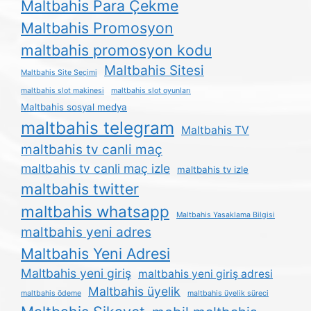
Maltbahis Para Çekme
Maltbahis Promosyon
maltbahis promosyon kodu
Maltbahis Sitesi
Maltbahis Site Seçimi
maltbahis slot makinesi
maltbahis slot oyunları
Maltbahis sosyal medya
maltbahis telegram
Maltbahis TV
maltbahis tv canli maç
maltbahis tv canli maç izle
maltbahis tv izle
maltbahis twitter
maltbahis whatsapp
Maltbahis Yasaklama Bilgisi
maltbahis yeni adres
Maltbahis Yeni Adresi
Maltbahis yeni giriş
maltbahis yeni giriş adresi
Maltbahis üyelik
maltbahis ödeme
maltbahis üyelik süreci