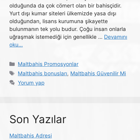
olduğunda da çok cömert olan bir bahisçidir.
Yurt dışı kumar siteleri ülkemizde yasa dışı
olduğundan, lisans kurumuna şikayette
bulunmanın tek yolu budur. Çoğu insan onlarla
uğraşmak istemediği için genellikle …
Devamını
oku…
Kategoriler
Maltbahis Promosyonlar
Etiketler
Maltbahis bonusları
,
Maltbahis Güvenilir Mi
Yorum yap
Son Yazılar
Maltbahis Adresi