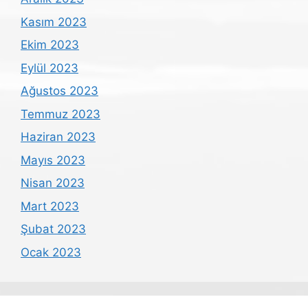
Kasım 2023
Ekim 2023
Eylül 2023
Ağustos 2023
Temmuz 2023
Haziran 2023
Mayıs 2023
Nisan 2023
Mart 2023
Şubat 2023
Ocak 2023