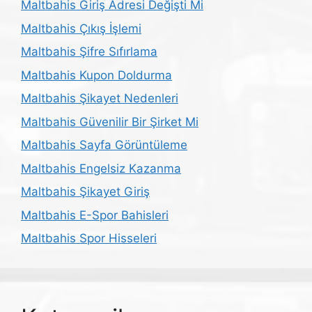
Maltbahis Giriş Adresi Değişti Mi
Maltbahis Çıkış İşlemi
Maltbahis Şifre Sıfırlama
Maltbahis Kupon Doldurma
Maltbahis Şikayet Nedenleri
Maltbahis Güvenilir Bir Şirket Mi
Maltbahis Sayfa Görüntüleme
Maltbahis Engelsiz Kazanma
Maltbahis Şikayet Giriş
Maltbahis E-Spor Bahisleri
Maltbahis Spor Hisseleri