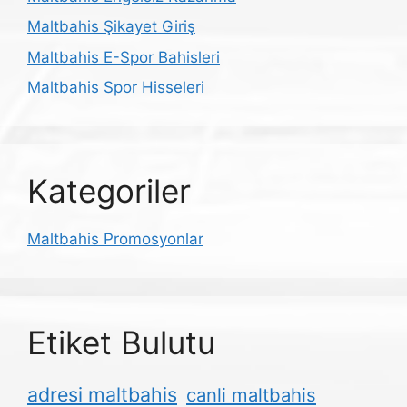
Maltbahis Şikayet Giriş
Maltbahis E-Spor Bahisleri
Maltbahis Spor Hisseleri
Kategoriler
Maltbahis Promosyonlar
Etiket Bulutu
adresi maltbahis
canli maltbahis