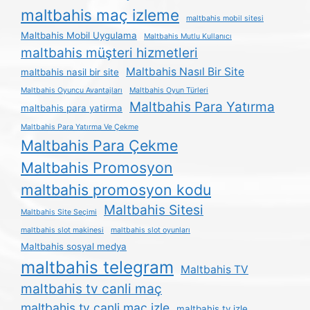
maltbahis maç izleme
maltbahis mobil sitesi
Maltbahis Mobil Uygulama
Maltbahis Mutlu Kullanıcı
maltbahis müşteri hizmetleri
Maltbahis Nasıl Bir Site
maltbahis nasil bir site
Maltbahis Oyuncu Avantajları
Maltbahis Oyun Türleri
Maltbahis Para Yatırma
maltbahis para yatirma
Maltbahis Para Yatırma Ve Çekme
Maltbahis Para Çekme
Maltbahis Promosyon
maltbahis promosyon kodu
Maltbahis Sitesi
Maltbahis Site Seçimi
maltbahis slot makinesi
maltbahis slot oyunları
Maltbahis sosyal medya
maltbahis telegram
Maltbahis TV
maltbahis tv canli maç
maltbahis tv canli maç izle
maltbahis tv izle