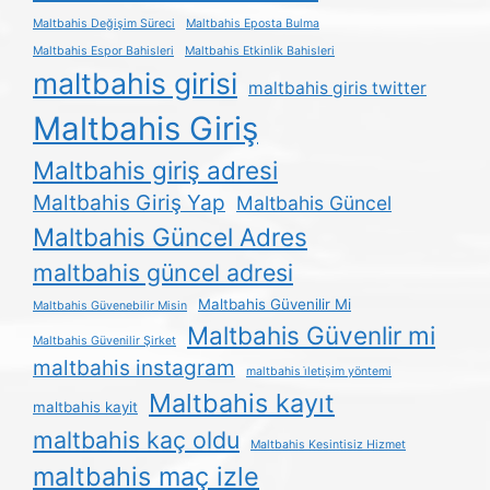
Maltbahis Değişim Süreci
Maltbahis Eposta Bulma
Maltbahis Espor Bahisleri
Maltbahis Etkinlik Bahisleri
maltbahis girisi
maltbahis giris twitter
Maltbahis Giriş
Maltbahis giriş adresi
Maltbahis Giriş Yap
Maltbahis Güncel
Maltbahis Güncel Adres
maltbahis güncel adresi
Maltbahis Güvenilir Mi
Maltbahis Güvenebilir Misin
Maltbahis Güvenlir mi
Maltbahis Güvenilir Şirket
maltbahis instagram
maltbahis i̇letişim yöntemi
Maltbahis kayıt
maltbahis kayit
maltbahis kaç oldu
Maltbahis Kesintisiz Hizmet
maltbahis maç izle