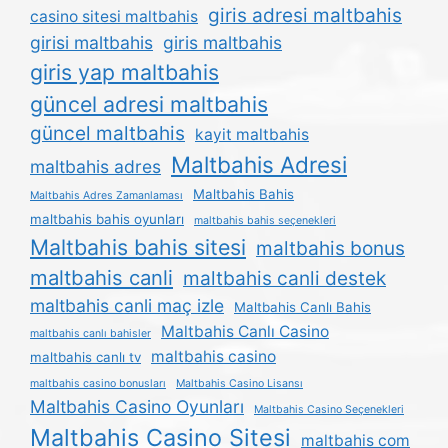
giris adresi maltbahis
casino sitesi maltbahis
girisi maltbahis
giris maltbahis
giris yap maltbahis
güncel adresi maltbahis
güncel maltbahis
kayit maltbahis
Maltbahis Adresi
maltbahis adres
Maltbahis Bahis
Maltbahis Adres Zamanlaması
maltbahis bahis oyunları
maltbahis bahis seçenekleri
Maltbahis bahis sitesi
maltbahis bonus
maltbahis canli
maltbahis canli destek
maltbahis canli maç izle
Maltbahis Canlı Bahis
Maltbahis Canlı Casino
maltbahis canlı bahisler
maltbahis casino
maltbahis canlı tv
maltbahis casino bonusları
Maltbahis Casino Lisansı
Maltbahis Casino Oyunları
Maltbahis Casino Seçenekleri
Maltbahis Casino Sitesi
maltbahis com