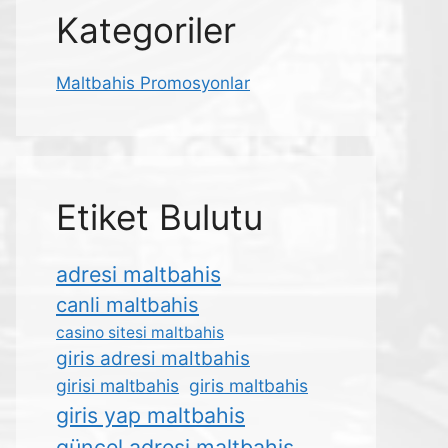
Kategoriler
Maltbahis Promosyonlar
Etiket Bulutu
adresi maltbahis
canli maltbahis
casino sitesi maltbahis
giris adresi maltbahis
girisi maltbahis
giris maltbahis
giris yap maltbahis
güncel adresi maltbahis