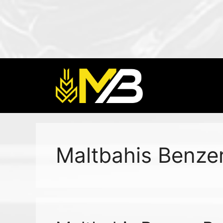
İçeriğe
atla
Maltbahis Benze