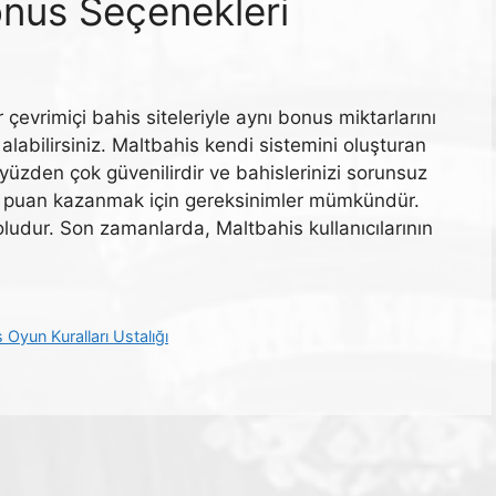
nus Seçenekleri
evrimiçi bahis siteleriyle aynı bonus miktarlarını
labilirsiniz. Maltbahis kendi sistemini oluşturan
 yüzden çok güvenilirdir ve bahislerinizi sorunsuz
tra puan kazanmak için gereksinimler mümkündür.
ludur. Son zamanlarda, Maltbahis kullanıcılarının
 Oyun Kuralları Ustalığı