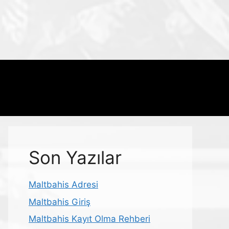
Son Yazılar
Maltbahis Adresi
Maltbahis Giriş
Maltbahis Kayıt Olma Rehberi