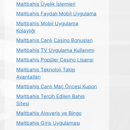
Maltbahis Üyelik İşlemleri
Maltbahis Faydalı Mobil Uygulama
Maltbahis Mobil Uygulama
Kolaylığı
Maltbahis Canlı Casino Bonusları
Maltbahis TV Uygulama Kullanımı
Maltbahis Popüler Casino Lisansı
Maltbahis Teknoloji Takip
Avantajları
Maltbahis Canlı Maç Öncesi Kupon
Maltbahis Tercih Edilen Bahis
Sitesi
Maltbahis Alışveriş ve Bingo
Maltbahis Giriş Uygulaması