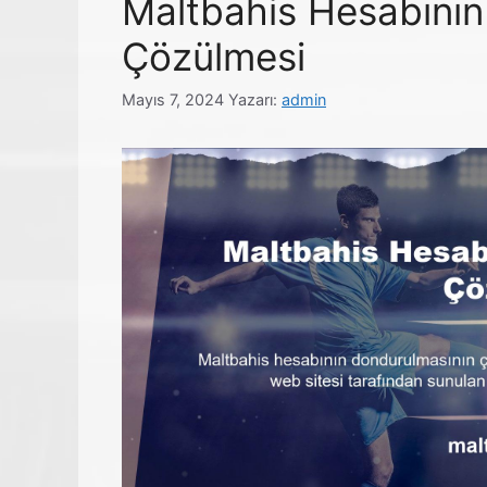
Maltbahis Hesabının
Çözülmesi
Mayıs 7, 2024
Yazarı:
admin