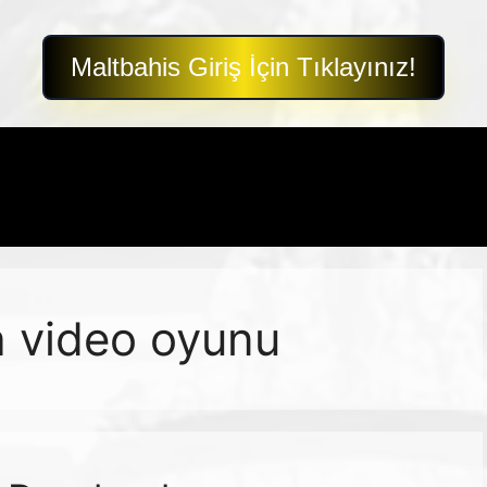
Maltbahis Giriş İçin Tıklayınız!
a video oyunu