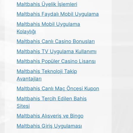
Maltbahis Üyelik İşlemleri
Maltbahis Faydalı Mobil Uygulama
Maltbahis Mobil Uygulama
Kolaylığı
Maltbahis Canlı Casino Bonusları
Maltbahis TV Uygulama Kullanımı
Maltbahis Popüler Casino Lisansı
Maltbahis Teknoloji Takip
Avantajları
Maltbahis Canlı Maç Öncesi Kupon
Maltbahis Tercih Edilen Bahis
Sitesi
Maltbahis Alışveriş ve Bingo
Maltbahis Giriş Uygulaması