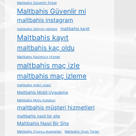
Maltbahis Güvenilir Şirket
Maltbahis Güvenlir mi
maltbahis instagram
maltbahis kayit
maltbahis i̇letişim yöntemi
Maltbahis kayıt
maltbahis kaç oldu
Maltbahis Kesintisiz Hizmet
maltbahis maç izle
maltbahis maç izleme
maltbahis mobil sitesi
Maltbahis Mobil Uygulama
Maltbahis Mutlu Kullanıcı
maltbahis müşteri hizmetleri
maltbahis nasil bir site
Maltbahis Nasıl Bir Site
Maltbahis Oyuncu Avantajları
Maltbahis Oyun Türleri