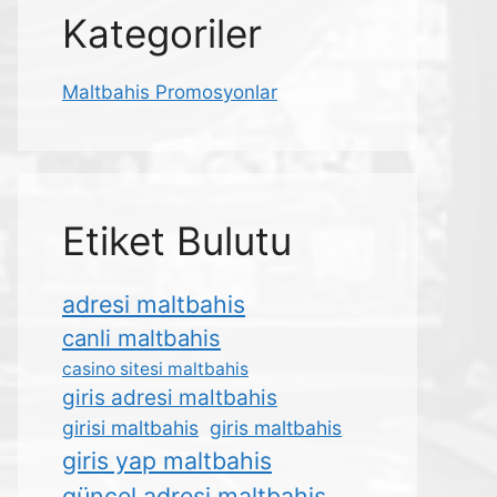
Kategoriler
Maltbahis Promosyonlar
Etiket Bulutu
adresi maltbahis
canli maltbahis
casino sitesi maltbahis
giris adresi maltbahis
girisi maltbahis
giris maltbahis
giris yap maltbahis
güncel adresi maltbahis