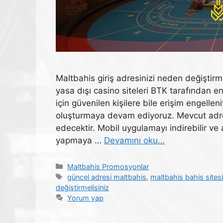
Maltbahis giriş adresinizi neden değiştirmel
yasa dışı casino siteleri BTK tarafından 
için güvenilen kişilere bile erişim engelle
oluşturmaya devam ediyoruz. Mevcut adres
edecektir. Mobil uygulamayı indirebilir ve
yapmaya …
Devamını oku…
Kategoriler
Maltbahis Promosyonlar
Etiketler
güncel adresi maltbahis
,
maltbahis bahis sitesi
değiştirmelisiniz
Yorum yap