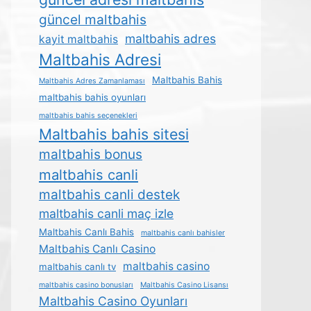
güncel maltbahis
maltbahis adres
kayit maltbahis
Maltbahis Adresi
Maltbahis Bahis
Maltbahis Adres Zamanlaması
maltbahis bahis oyunları
maltbahis bahis seçenekleri
Maltbahis bahis sitesi
maltbahis bonus
maltbahis canli
maltbahis canli destek
maltbahis canli maç izle
Maltbahis Canlı Bahis
maltbahis canlı bahisler
Maltbahis Canlı Casino
maltbahis casino
maltbahis canlı tv
maltbahis casino bonusları
Maltbahis Casino Lisansı
Maltbahis Casino Oyunları