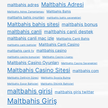
Maltbahis Adresi
maltbahis adres
Maltbahis Bahis
Maltbahis Adres Zamanlaması
maltbahis bahis oyunları
maltbahis bahis seçenekleri
Maltbahis bahis sitesi
maltbahis bonus
maltbahis canli
maltbahis canli destek
maltbahis canli maç izle
Maltbahis Canlı Bahis
Maltbahis Canlı Casino
maltbahis canlı bahisler
maltbahis casino
maltbahis canlı tv
maltbahis casino bonusları
Maltbahis Casino Lisansı
Maltbahis Casino Oyunları
Maltbahis Casino Seçenekleri
Maltbahis Casino Sitesi
maltbahis com
Maltbahis Değişim Süreci
Maltbahis Eposta Bulma
Maltbahis Espor Bahisleri
Maltbahis Etkinlik Bahisleri
maltbahis girisi
maltbahis giris twitter
Maltbahis Giriş