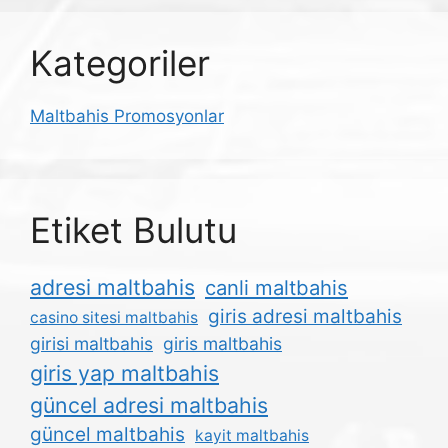
Kategoriler
Maltbahis Promosyonlar
Etiket Bulutu
adresi maltbahis
canli maltbahis
giris adresi maltbahis
casino sitesi maltbahis
girisi maltbahis
giris maltbahis
giris yap maltbahis
güncel adresi maltbahis
güncel maltbahis
kayit maltbahis