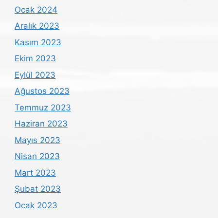
Ocak 2024
Aralık 2023
Kasım 2023
Ekim 2023
Eylül 2023
Ağustos 2023
Temmuz 2023
Haziran 2023
Mayıs 2023
Nisan 2023
Mart 2023
Şubat 2023
Ocak 2023