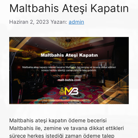
Maltbahis Ateşi Kapatın
Haziran 2, 2023
Yazarı:
admin
Maltbahis ateşi kapatın ödeme becerisi
Maltbahis ile, zemine ve tavana dikkat ettikleri
sürece herkes istediği zaman ödeme talep