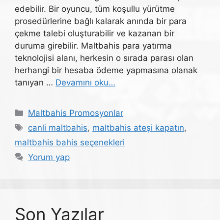
edebilir. Bir oyuncu, tüm koşullu yürütme
prosedürlerine bağlı kalarak anında bir para
çekme talebi oluşturabilir ve kazanan bir
duruma girebilir. Maltbahis para yatırma
teknolojisi alanı, herkesin o sırada parası olan
herhangi bir hesaba ödeme yapmasına olanak
tanıyan …
Devamını oku…
Kategoriler
Maltbahis Promosyonlar
Etiketler
canli maltbahis
,
maltbahis ateşi kapatın
,
maltbahis bahis seçenekleri
Yorum yap
Son Yazılar