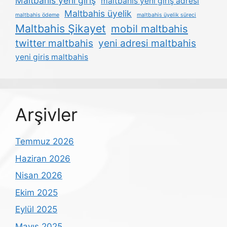
Maltbahis yeni giriş
maltbahis yeni giriş adresi
Maltbahis üyelik
maltbahis ödeme
maltbahis üyelik süreci
Maltbahis Şikayet
mobil maltbahis
twitter maltbahis
yeni adresi maltbahis
yeni giris maltbahis
Arşivler
Temmuz 2026
Haziran 2026
Nisan 2026
Ekim 2025
Eylül 2025
Mayıs 2025