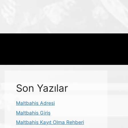
Son Yazılar
Maltbahis Adresi
Maltbahis Giriş
Maltbahis Kayıt Olma Rehberi