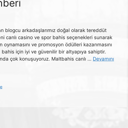
hberi
n blogcu arkadaşlarımız doğal olarak tereddüt
yeni canlı casino ve spor bahis seçenekleri sunarak
un oynamasını ve promosyon ödülleri kazanmasını
ahis için iyi ve güvenilir bir altyapıya sahiptir.
nda çok konuşuyoruz. Maltbahis canlı …
Devamını
me