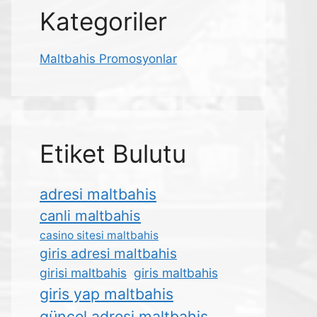
Kategoriler
Maltbahis Promosyonlar
Etiket Bulutu
adresi maltbahis
canli maltbahis
casino sitesi maltbahis
giris adresi maltbahis
girisi maltbahis
giris maltbahis
giris yap maltbahis
güncel adresi maltbahis