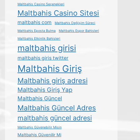
Maltbahis Casino Seçenekleri
Maltbahis Casino Sitesi
maltbahis com
Maltbahis Değişim Süreci
Maltbahis Eposta Bulma
Maltbahis Espor Bahisleri
Maltbahis Etkinlik Bahisleri
maltbahis girisi
maltbahis giris twitter
Maltbahis Giriş
Maltbahis giriş adresi
Maltbahis Giriş Yap
Maltbahis Güncel
Maltbahis Güncel Adres
maltbahis güncel adresi
Maltbahis Güvenebilir Misin
Maltbahis Güvenilir Mi