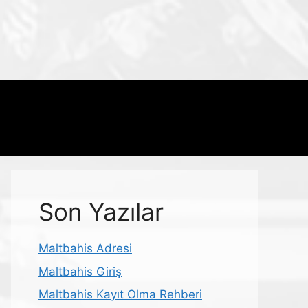
Son Yazılar
Maltbahis Adresi
Maltbahis Giriş
Maltbahis Kayıt Olma Rehberi