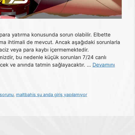
ara yatırma konusunda sorun olabilir. Elbette
ma ihtimali de mevcut. Ancak aşağıdaki sorunlarla
taciz veya para kaybı içermemektedir.
izdir, bu nedenle küçük sorunları 7/24 canlı
decek ve anında tatmin sağlayacaktır. …
Devamını
 sorunu
,
maltbahis şu anda giriş yapılamıyor