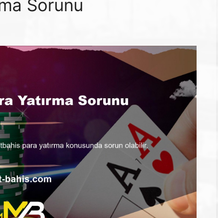
rma Sorunu