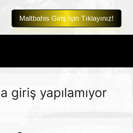
Maltbahis Giriş İçin Tıklayınız!
a giriş yapılamıyor