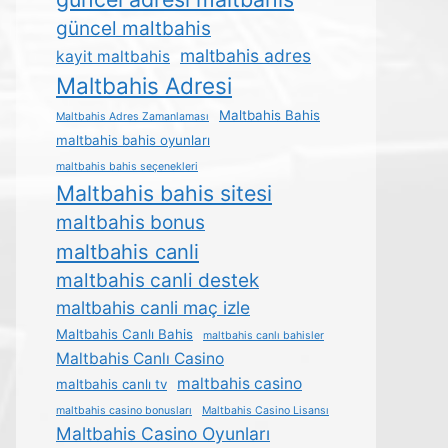
güncel maltbahis
maltbahis adres
kayit maltbahis
Maltbahis Adresi
Maltbahis Bahis
Maltbahis Adres Zamanlaması
maltbahis bahis oyunları
maltbahis bahis seçenekleri
Maltbahis bahis sitesi
maltbahis bonus
maltbahis canli
maltbahis canli destek
maltbahis canli maç izle
Maltbahis Canlı Bahis
maltbahis canlı bahisler
Maltbahis Canlı Casino
maltbahis casino
maltbahis canlı tv
maltbahis casino bonusları
Maltbahis Casino Lisansı
Maltbahis Casino Oyunları