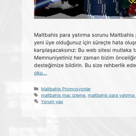
Maltbahis para yatırma sorunu Maltbahis p
yeni üye olduğunuz için süreçte hata oluş
karşılaşacaksınız: Bu web sitesi mutlaka 
Memnuniyetiniz her zaman bizim önceliğim
desteğimize bildirin. Bu size rehberlik e
oku…
Kategoriler
Maltbahis Promosyonlar
Etiketler
maltbahis maç izleme
,
maltbahis para yatırma
Yorum yap