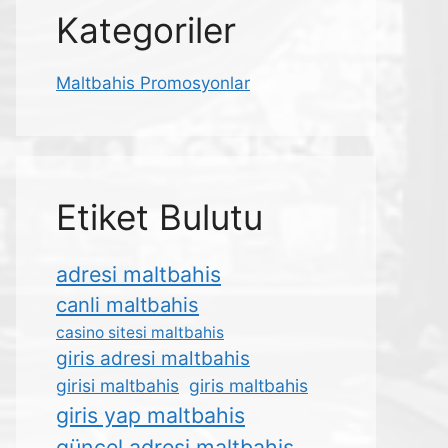
Kategoriler
Maltbahis Promosyonlar
Etiket Bulutu
adresi maltbahis
canli maltbahis
casino sitesi maltbahis
giris adresi maltbahis
girisi maltbahis
giris maltbahis
giris yap maltbahis
güncel adresi maltbahis